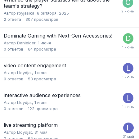
team's strategy?
Автор
royjasika
,
8 октября, 2025
2
ответа
307
просмотров
Dominate Gaming with Next-Gen Accessories!
Автор
Danielder
,
1 июня
0
ответов
64
просмотра
video content engagement
Автор
Lloydjat
,
1 июня
0
ответов
53
просмотра
interactive audience experiences
Автор
Lloydjat
,
1 июня
0
ответов
122
просмотра
live streaming platform
Автор
Lloydjat
,
31 мая
0
ответов
65
просмотров