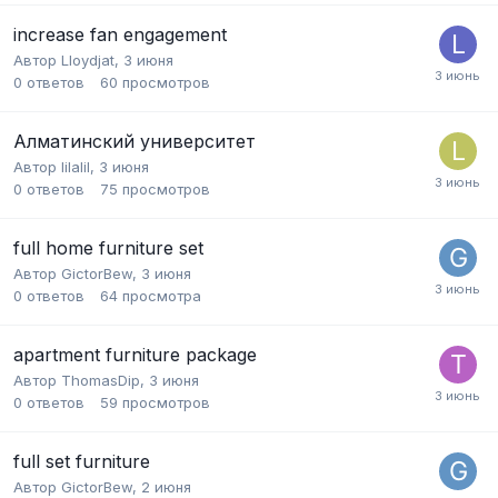
increase fan engagement
Автор
Lloydjat
,
3 июня
0
ответов
60
просмотров
Алматинский университет
Автор
lilalil
,
3 июня
0
ответов
75
просмотров
full home furniture set
Автор
GictorBew
,
3 июня
0
ответов
64
просмотра
apartment furniture package
Автор
ThomasDip
,
3 июня
0
ответов
59
просмотров
full set furniture
Автор
GictorBew
,
2 июня