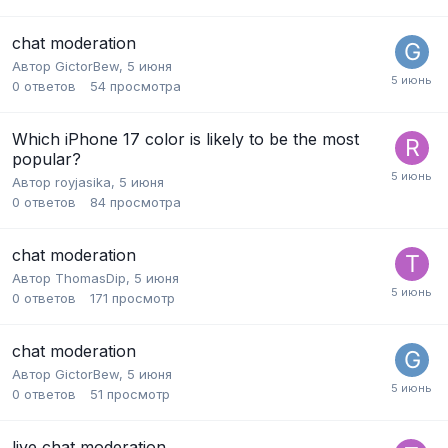
chat moderation
Автор
GictorBew
,
5 июня
0
ответов
54
просмотра
Which iPhone 17 color is likely to be the most
popular?
Автор
royjasika
,
5 июня
0
ответов
84
просмотра
chat moderation
Автор
ThomasDip
,
5 июня
0
ответов
171
просмотр
chat moderation
Автор
GictorBew
,
5 июня
0
ответов
51
просмотр
live chat moderation