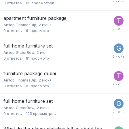
0
ответов
65
просмотров
apartment furniture package
Автор
ThomasDip
,
2 июня
0
ответов
61
просмотр
full home furniture set
Автор
GictorBew
,
2 июня
0
ответов
81
просмотр
furniture package dubai
Автор
ThomasDip
,
2 июня
0
ответов
81
просмотр
full home furniture set
Автор
GictorBew
,
2 июня
0
ответов
125
просмотров
What do the player statistics tell us about the