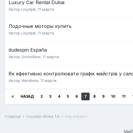
Luxury Car Rental Dubai
Автор
Lloydjat
,
11 марта
Лодочные моторы купить
Автор
Lloydjat
,
11 марта
dudespin España
Автор
GictorBew
,
11 марта
Як ефективно контролювати графік майстрів у сало
Автор
Weialiela
,
11 марта
НАЗАД
2
3
4
5
6
7
8
9
10
11
Главная
Counter-Strike 1.6
Как играть?
Vip