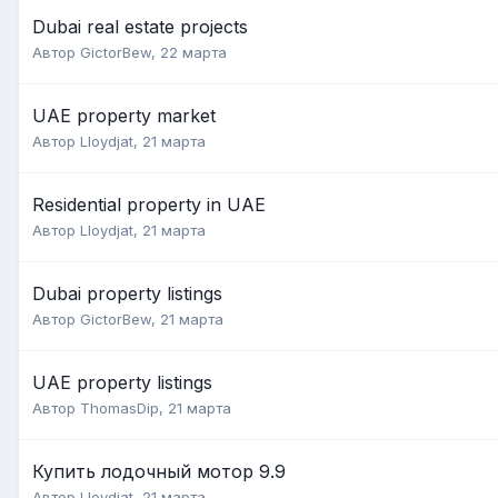
Dubai real estate projects
Автор
GictorBew
,
22 марта
UAE property market
Автор
Lloydjat
,
21 марта
Residential property in UAE
Автор
Lloydjat
,
21 марта
Dubai property listings
Автор
GictorBew
,
21 марта
UAE property listings
Автор
ThomasDip
,
21 марта
Купить лодочный мотор 9.9
Автор
Lloydjat
,
21 марта