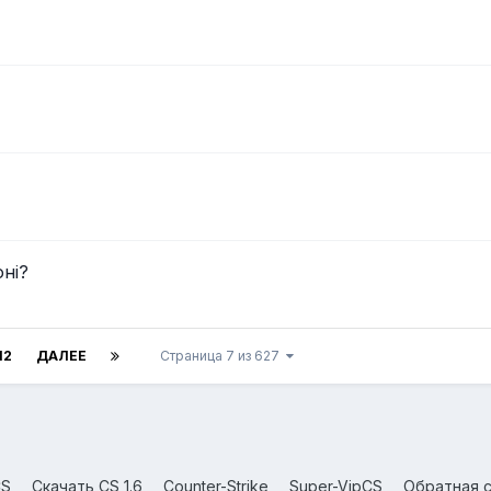
ні?
12
ДАЛЕЕ
Страница 7 из 627
CS
Скачать CS 1.6
Counter-Strike
Super-VipCS
Обратная с