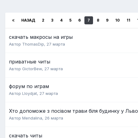
НАЗАД
2
3
4
5
6
7
8
9
10
11
скачать макросы на игры
Автор
ThomasDip
,
27 марта
приватные читы
Автор
GictorBew
,
27 марта
форум по играм
Автор
Lloydjat
,
27 марта
Хто допоможе з посівом трави біля будинку у Льво
Автор
Mendalina
,
26 марта
скачать читы