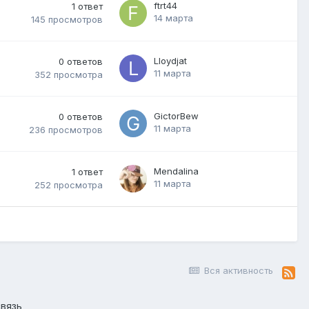
ftrt44
1
ответ
14 марта
145
просмотров
Lloydjat
0
ответов
11 марта
352
просмотра
GictorBew
0
ответов
11 марта
236
просмотров
Mendalina
1
ответ
11 марта
252
просмотра
Вся активность
вязь