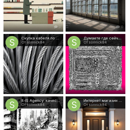
0
0
Скупка кабеля по высокой цене
Думаете где сейчас можно трастовые ссылки купить?
От sonnick84
От sonnick84
0
0
It-IS Agency: качественные решения для вас
Интернет магазин с широким выбором дверей по доступным расценкам
От sonnick84
От sonnick84