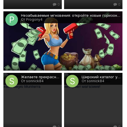
0
0
Незабываемые мгновения: откройте новые горизонты
От Progony4
0
Желаете прекрасно отдохнуть? Заходите в кальянную Munterra
Широкий каталог увлажнителей в лучшем интернет магазине!
От sonnick84
От sonnick84
0
0