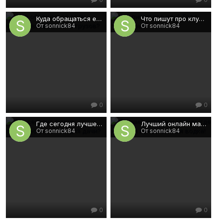
Куда обращаться если нужна авиадоставка грузов?
Что пишут про клуб Голд гемблеры?
От sonnick84
От sonnick84
0
0
Где сегодня лучше приобрести септик для дачи?
Лучший онлайн магазин, где имеется качественная водка!
От sonnick84
От sonnick84
0
0