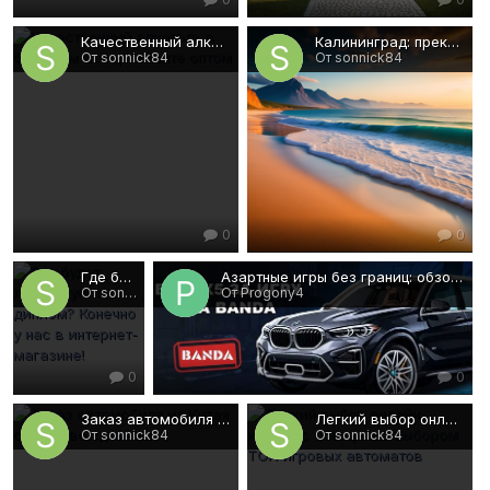
Качественный алкоголь в большом ассортименте оптом
Калининград: прекрасный выбор для очередного отпуска!
От sonnick84
От sonnick84
0
0
Где будет лучше купить диплом? Конечно у нас в интернет-магазине!
Азартные игры без границ: обзор Казино Банда
От sonnick84
От Progony4
0
0
Заказ автомобиля из Китая с сопровождением
Легкий выбор онлайн казино с обширным выбором ТОП игровых автоматов
От sonnick84
От sonnick84