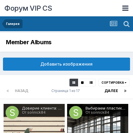
Форум VIP CS
Галерея
Member Albums
Добавить изображения
СОРТИРОВКА
НАЗАД
Страница 1 из 17
ДАЛЕЕ
Доверие клиента: Главные секреты привлечения и удержания
Выбираем пластиковые окна в СПб лучшего качества
От sonnick84
От sonnick84