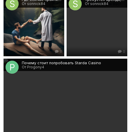
От sonnick84
От sonnick84
0
0
Почему стоит попробовать Starda Casino
От Progony4