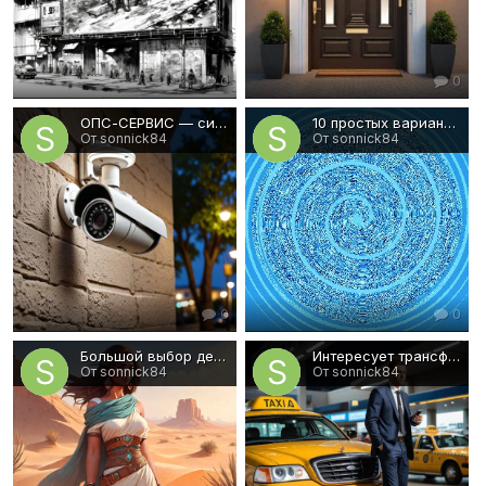
0
0
ОПС-СЕРВИС — системы безопасности в Омске под ключ
10 простых вариантов улучшения собственной презентации
От sonnick84
От sonnick84
0
0
Большой выбор девушек в известном агентстве!
Интересует трансфер в аэропорт Домодедово? Позвоните!
От sonnick84
От sonnick84