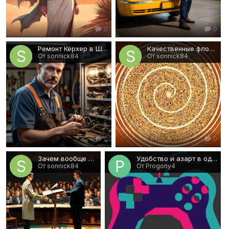
0
0
Ремонт Кёрхер в Шклове от специалистов
Качественные флокулянты по низким ценам от российского производителя
От sonnick84
От sonnick84
0
0
Зачем вообще покупать диплом?
Удобство и азарт в одном месте - это Arkada Casino
От sonnick84
От Progony4