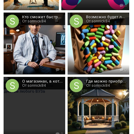
0
0
Кто сможет быстро оформить необходимую справку
Возможно будет ли за неделю вылечить гайморит? Советы медиков
От sonnick84
От sonnick84
0
0
О магазинах, в которых можно будет приобрести диплом любого ВУЗа
Где можно приобрести недорогую, но качественную мебель для террасы?
От sonnick84
От sonnick84
0
0