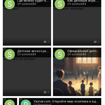
Где можно будет найти реальные отзывы на разные компании?
Как деловые игры помогают строить работу в команде и развивать эмпатию.
От sonnick84
От sonnick84
0
0
Детские аксессуары для волос: разнообразие и особенности выбора
Официальный дипломы на официальном бланке
От sonnick84
От sonnick84
0
0
Где сегодня возможно будет заказать шикарного гея дл
Yaznal.com: Откройте мир позитива и вдохновения!
От sonnick84
От Progony4