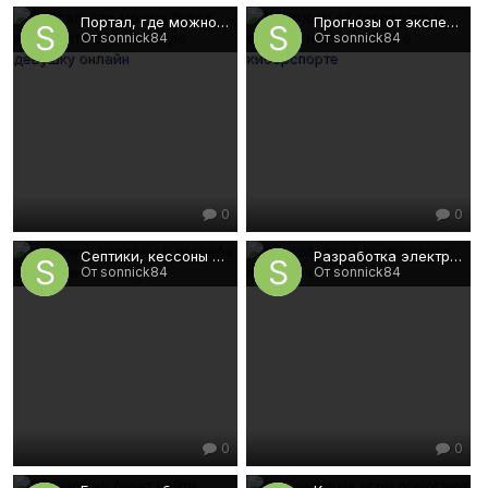
Портал, где можно будет проверить собственную девушку онлайн
Прогнозы от экспертов и свежие новости. Все о киберспорте
От sonnick84
От sonnick84
0
0
Септики, кессоны и погреба в огромном выборе
Разработка электрощитов под ключ
От sonnick84
От sonnick84
0
0