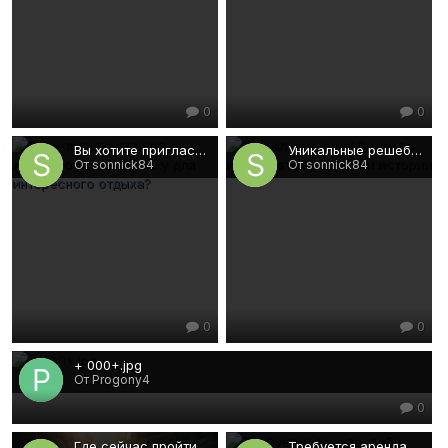
0
0
Вы хотите пригласить хорошую индивидуалку для интересного отдыха?
Уникальные решебники по информатике, химии и истории
От sonnick84
От sonnick84
0
0
+ 000+.jpg
От Progony4
0
Где сейчас пройти можно курсы оказания первой помощи?
Требуется аренда, либо ремонт техники? Ждем Вас!