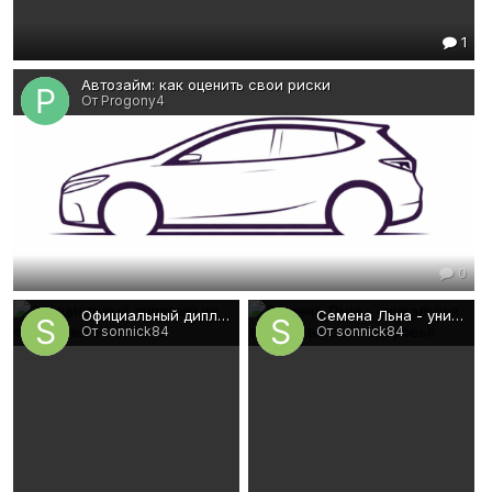
1
Автозайм: как оценить свои риски
От Progony4
0
Официальный дипломы на официальном бланке
Семена Льна - уникальная алтайская сила здоровья
От sonnick84
От sonnick84