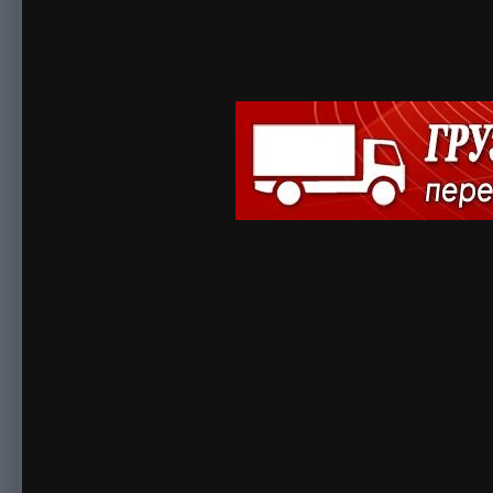
Автор
Progony4
1 сентября, 2025
547 просмотров
Найти другие 
При любых грузоперевозках, особенно когда речь идет о дор
специального автомобиля и водителя будет недостаточно. Для
транспортировке, стоит доверить работу грузчикам. Такие ус
перевозке больших покупок, дорогого оборудования, ценного 
Хороший грузчик - это не только физическая сила. Это осто
от огромных шкафов и тяжелых сейфов до хрупких зеркал. К
компактная упаковка мебели, подъем пианино на верхний эт
груза в кузове - именно от этого зависит его сохранность пр
Если вас интересуют
грузчики в Донецке и ДНР
- сайт gruzo
быстрой и безопасной работы. Погрузка/разгрузка, упаковка
аккуратно и без задержек. Вы получите стопроцентную уверен
Сотрудники сервиса имеют опыт и подготовку, проходят отбо
Вежливость и мастерство - обязательные качества. Отметим 
бытовой техникой, зеркалами, декором, предметами интерье