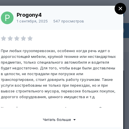
×
Регистрация
Уже зарегистрированы? Войти
Progony4
1 сентября, 2025
547 просмотров
При любых грузоперевозках, особенно когда речь идет о
дорогостоящей мебели, крупной технике или нестандартных
Вся активность
предметах, только специального автомобиля и водителя
будет недостаточно. Для того, чтобы вещи были доставлены
в целости, не пострадали при погрузке или
транспортировке, стоит доверить работу грузчикам. Такие
услуги востребованы не только при переездах, но и при
вывозе строительного мусора, перевозке больших покупок,
дорогого оборудования, ценного имущества и т.д.
Хороший грузчик - это не только физическая сила. Это
осторожность, пунктуальность, внимательность, опыт работы
Читать больше
с разными видами предметов: от огромных шкафов и
тяжелых сейфов до хрупких зеркал. Команда специалистов