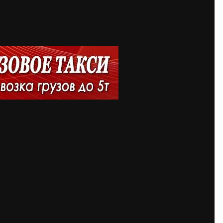
Share
По
изображения
огостоящей мебели, крупной технике или нестандартных предметах,
 того, чтобы вещи были доставлены в целости, не пострадали при 
луги востребованы не только при переездах, но и при вывозе стро
имущества и т.д.
рожность, пунктуальность, внимательность, опыт работы с разными 
оманда специалистов сможет справиться с задачами любой сложнос
аж или вынос офисной техники. Особое внимание уделяют фиксаци
и перевозке.
voetaksi.com предлагает надежных специалистов с необходимым о
, вынос, подъем на этаж, демонтаж мебели - все задачи осуществл
ность в том, что доставка или переезд пройдут без рисков.
р. Они работают в штатном режиме, всегда трезвые, пунктуальные, 
аккуратный подход при работе с хрупким грузом: стеклянными кон
ра. Вещи надежно упаковываются, фиксируются и доставляются бе