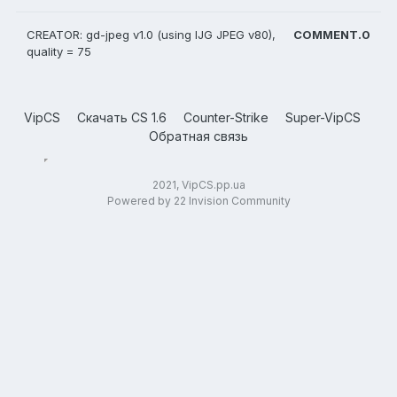
CREATOR: gd-jpeg v1.0 (using IJG JPEG v80),
COMMENT.0
quality = 75
VipCS
Скачать CS 1.6
Counter-Strike
Super-VipCS
Обратная связь
2021, VipCS.pp.ua
Powered by 22 Invision Community