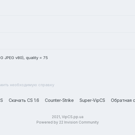
G JPEG v80), quality = 75
мить необходимую справку
CS
Скачать CS 1.6
Counter-Strike
Super-VipCS
Обратная с
2021, VipCS.pp.ua
Powered by 22 Invision Community