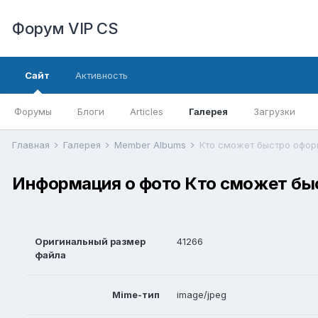
Форум VIP CS
Сайт
Активность
Форумы
Блоги
Articles
Галерея
Загрузки
Главная
Галерея
Member Albums
Кто сможет быстро офор
Информация о фото Кто сможет бы
Оригинальный размер
41266
файла
Mime-тип
image/jpeg