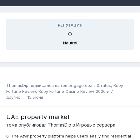
РЕПУТАЦИЯ
0
Neutral
ThomasDip
подписался на
remortgage deals & rates
,
Ruby
Fortune Review
,
Ruby Fortune Casino Review 2026
и 7
других
15 июня
UAE property market
тема опубликовал
ThomasDip
в
Игровые сервера
6. The Atvir property platform helps users easily find residential