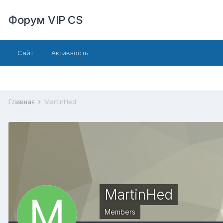
Форум VIP CS
Сайт
Активность
Главная
MartinHed
MartinHed
Members