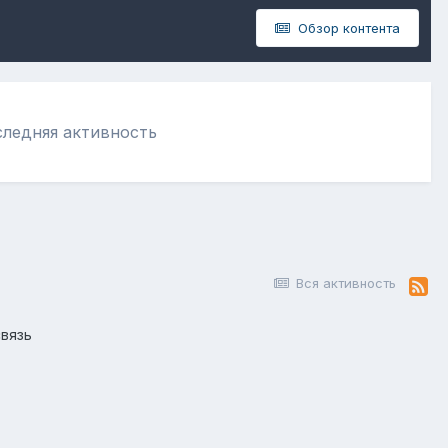
Обзор контента
следняя активность
Вся активность
вязь