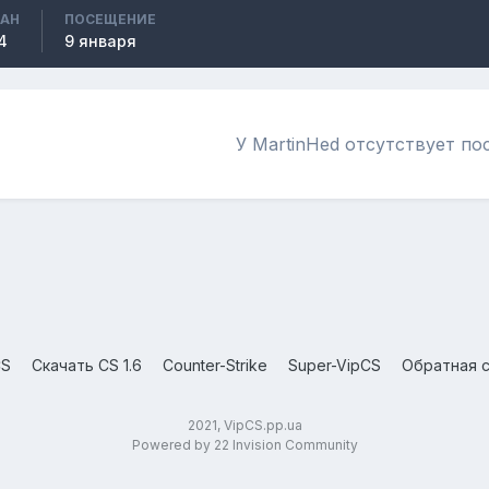
ВАН
ПОСЕЩЕНИЕ
4
9 января
У MartinHed отсутствует по
CS
Скачать CS 1.6
Counter-Strike
Super-VipCS
Обратная с
2021, VipCS.pp.ua
Powered by 22 Invision Community