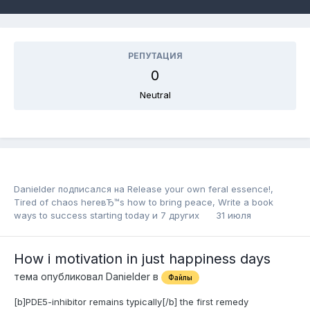
РЕПУТАЦИЯ
0
Neutral
Danielder
подписался на
Release your own feral essence!
,
Tired of chaos hereвЂ™s how to bring peace
,
Write a book
ways to success starting today
и 7 других
31 июля
How i motivation in just happiness days
тема опубликовал
Danielder
в
Файлы
[b]PDE5-inhibitor remains typically[/b] the first remedy