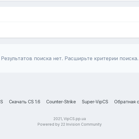
Результатов поиска нет. Расширьте критерии поиска.
CS
Скачать CS 1.6
Counter-Strike
Super-VipCS
Обратная с
2021, VipCS.pp.ua
Powered by 22 Invision Community