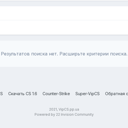
Результатов поиска нет. Расширьте критерии поиска.
CS
Скачать CS 1.6
Counter-Strike
Super-VipCS
Обратная с
2021, VipCS.pp.ua
Powered by 22 Invision Community