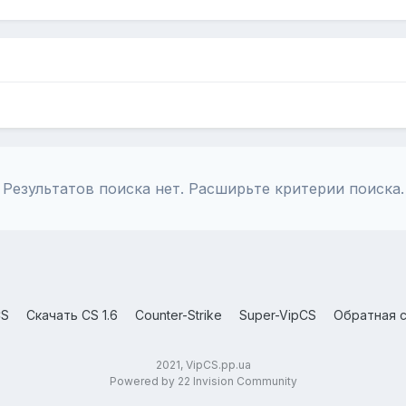
Результатов поиска нет. Расширьте критерии поиска.
CS
Скачать CS 1.6
Counter-Strike
Super-VipCS
Обратная с
2021, VipCS.pp.ua
Powered by 22 Invision Community