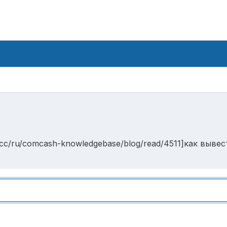
.cc/ru/comcash-knowledgebase/blog/read/4511]как выве