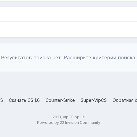
Результатов поиска нет. Расширьте критерии поиска.
CS
Скачать CS 1.6
Counter-Strike
Super-VipCS
Обратная с
2021, VipCS.pp.ua
Powered by 22 Invision Community