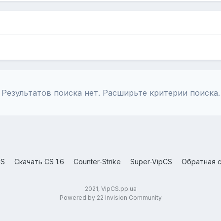
Результатов поиска нет. Расширьте критерии поиска.
CS
Скачать CS 1.6
Counter-Strike
Super-VipCS
Обратная с
2021, VipCS.pp.ua
Powered by 22 Invision Community