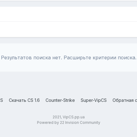
Результатов поиска нет. Расширьте критерии поиска.
CS
Скачать CS 1.6
Counter-Strike
Super-VipCS
Обратная с
2021, VipCS.pp.ua
Powered by 22 Invision Community