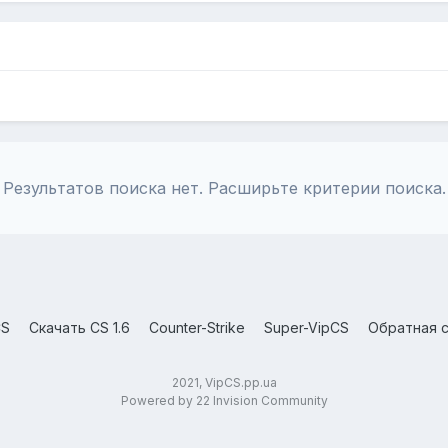
Результатов поиска нет. Расширьте критерии поиска.
CS
Скачать CS 1.6
Counter-Strike
Super-VipCS
Обратная с
2021, VipCS.pp.ua
Powered by 22 Invision Community