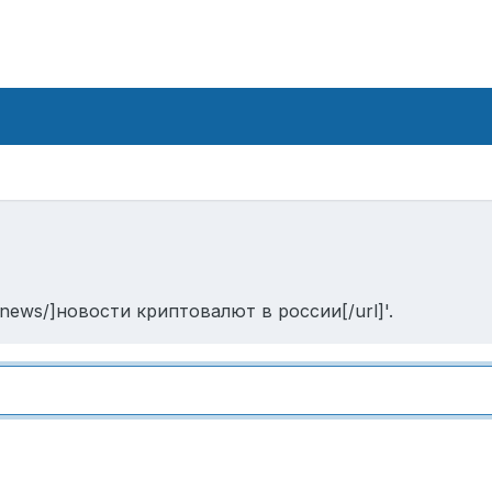
o/news/]новости криптовалют в россии[/url]'.