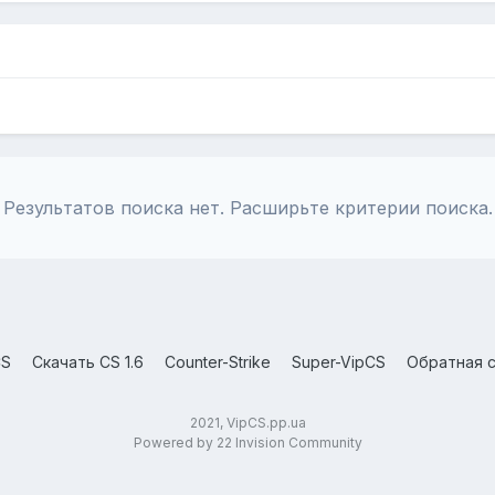
Результатов поиска нет. Расширьте критерии поиска.
CS
Скачать CS 1.6
Counter-Strike
Super-VipCS
Обратная с
2021, VipCS.pp.ua
Powered by 22 Invision Community