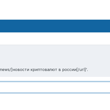
o/news/]новости криптовалют в россии[/url]'.