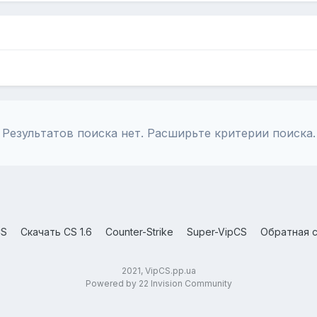
Результатов поиска нет. Расширьте критерии поиска.
CS
Скачать CS 1.6
Counter-Strike
Super-VipCS
Обратная с
2021, VipCS.pp.ua
Powered by 22 Invision Community