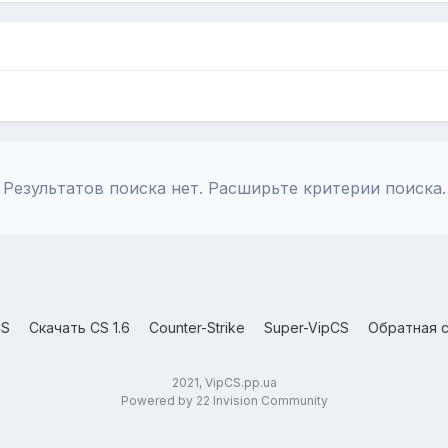
Результатов поиска нет. Расширьте критерии поиска.
CS
Скачать CS 1.6
Counter-Strike
Super-VipCS
Обратная с
2021, VipCS.pp.ua
Powered by 22 Invision Community