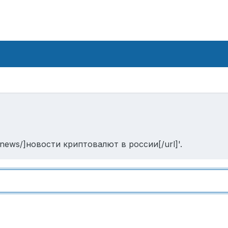
o/news/]новости криптовалют в россии[/url]'.