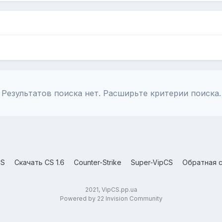
Результатов поиска нет. Расширьте критерии поиска.
CS
Скачать CS 1.6
Counter-Strike
Super-VipCS
Обратная с
2021, VipCS.pp.ua
Powered by 22 Invision Community