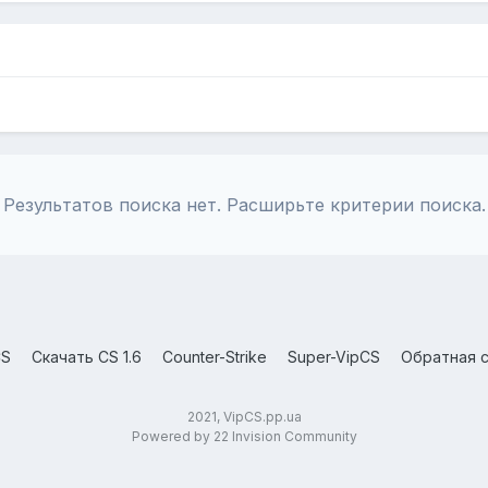
Результатов поиска нет. Расширьте критерии поиска.
CS
Скачать CS 1.6
Counter-Strike
Super-VipCS
Обратная с
2021, VipCS.pp.ua
Powered by 22 Invision Community