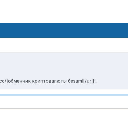
cc/]обменник криптовалюты безaml[/url]'.