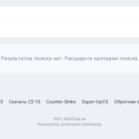
Результатов поиска нет. Расширьте критерии поиска.
CS
Скачать CS 1.6
Counter-Strike
Super-VipCS
Обратная с
2021, VipCS.pp.ua
Powered by 22 Invision Community