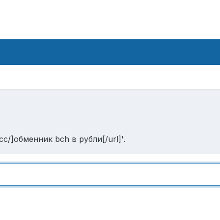
c/]обменник bch в рубли[/url]'.