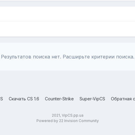
Результатов поиска нет. Расширьте критерии поиска.
CS
Скачать CS 1.6
Counter-Strike
Super-VipCS
Обратная с
2021, VipCS.pp.ua
Powered by 22 Invision Community