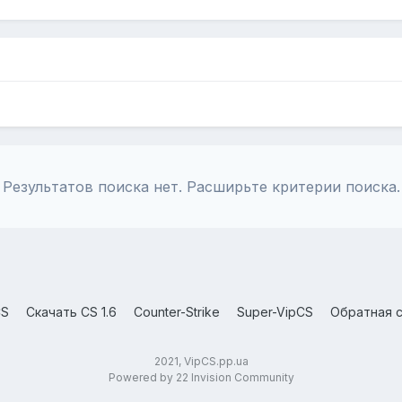
Результатов поиска нет. Расширьте критерии поиска.
CS
Скачать CS 1.6
Counter-Strike
Super-VipCS
Обратная с
2021, VipCS.pp.ua
Powered by 22 Invision Community