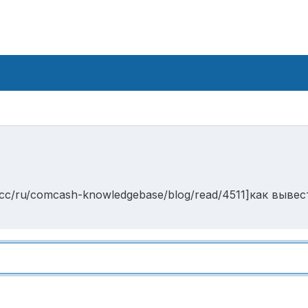
.cc/ru/comcash-knowledgebase/blog/read/4511]как выве