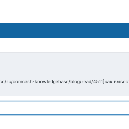
.cc/ru/comcash-knowledgebase/blog/read/4511]как выве