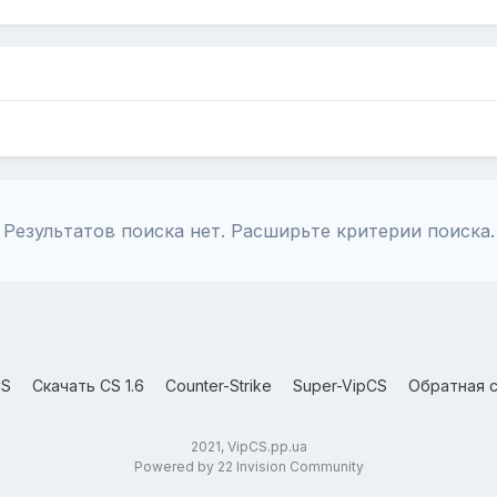
Результатов поиска нет. Расширьте критерии поиска.
CS
Скачать CS 1.6
Counter-Strike
Super-VipCS
Обратная с
2021, VipCS.pp.ua
Powered by 22 Invision Community