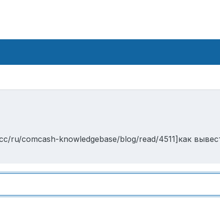
.cc/ru/comcash-knowledgebase/blog/read/4511]как выве