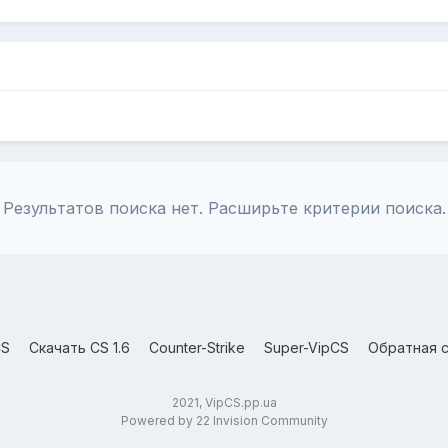
Результатов поиска нет. Расширьте критерии поиска.
CS
Скачать CS 1.6
Counter-Strike
Super-VipCS
Обратная с
2021, VipCS.pp.ua
Powered by 22 Invision Community