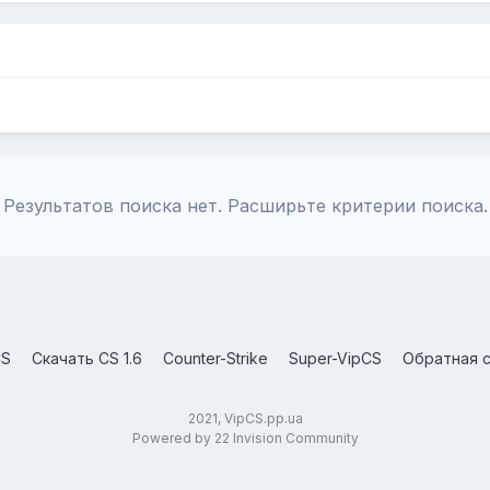
Результатов поиска нет. Расширьте критерии поиска.
CS
Скачать CS 1.6
Counter-Strike
Super-VipCS
Обратная с
2021, VipCS.pp.ua
Powered by 22 Invision Community