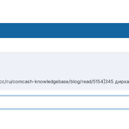
cc/ru/comcash-knowledgebase/blog/read/5154]345 дирхам 