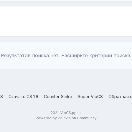
Результатов поиска нет. Расширьте критерии поиска.
CS
Скачать CS 1.6
Counter-Strike
Super-VipCS
Обратная с
2021, VipCS.pp.ua
Powered by 22 Invision Community