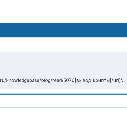
/ru/knowledgebase/blog/read/5076]вывод крипты[/url]'.