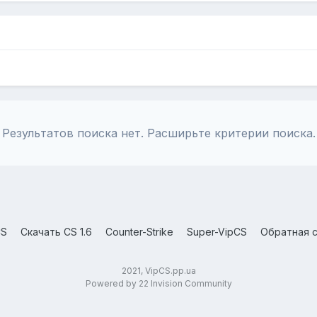
Результатов поиска нет. Расширьте критерии поиска.
CS
Скачать CS 1.6
Counter-Strike
Super-VipCS
Обратная с
2021, VipCS.pp.ua
Powered by 22 Invision Community