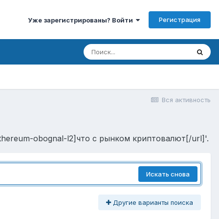
Регистрация
Уже зарегистрированы? Войти
Вся активность
y-ethereum-obognal-l2]что с рынком криптовалют[/url]'.
Искать снова
Другие варианты поиска