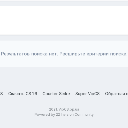
Результатов поиска нет. Расширьте критерии поиска.
CS
Скачать CS 1.6
Counter-Strike
Super-VipCS
Обратная с
2021, VipCS.pp.ua
Powered by 22 Invision Community