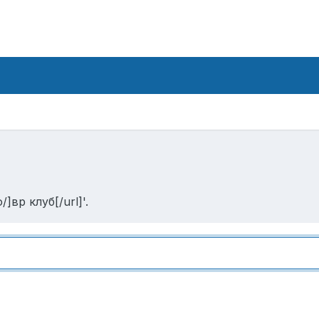
]вр клуб[/url]'.