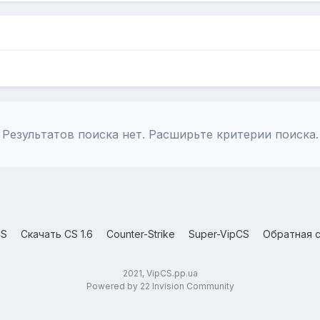
Результатов поиска нет. Расширьте критерии поиска.
CS
Скачать CS 1.6
Counter-Strike
Super-VipCS
Обратная с
2021, VipCS.pp.ua
Powered by 22 Invision Community