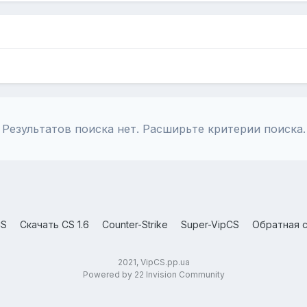
Результатов поиска нет. Расширьте критерии поиска.
CS
Скачать CS 1.6
Counter-Strike
Super-VipCS
Обратная с
2021, VipCS.pp.ua
Powered by 22 Invision Community