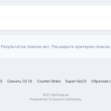
Результатов поиска нет. Расширьте критерии поиска.
CS
Скачать CS 1.6
Counter-Strike
Super-VipCS
Обратная с
2021, VipCS.pp.ua
Powered by 22 Invision Community