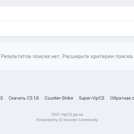
Результатов поиска нет. Расширьте критерии поиска.
CS
Скачать CS 1.6
Counter-Strike
Super-VipCS
Обратная с
2021, VipCS.pp.ua
Powered by 22 Invision Community