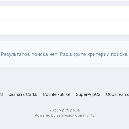
Результатов поиска нет. Расширьте критерии поиска.
CS
Скачать CS 1.6
Counter-Strike
Super-VipCS
Обратная с
2021, VipCS.pp.ua
Powered by 22 Invision Community