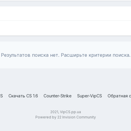
Результатов поиска нет. Расширьте критерии поиска.
CS
Скачать CS 1.6
Counter-Strike
Super-VipCS
Обратная с
2021, VipCS.pp.ua
Powered by 22 Invision Community