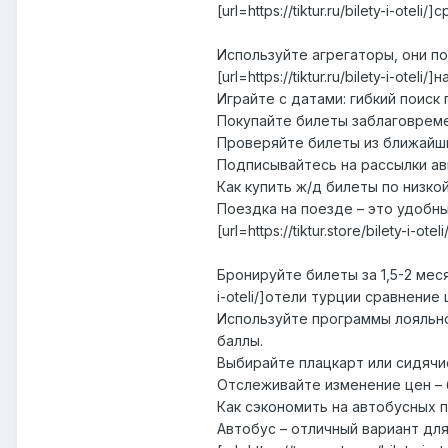
[url=https://tiktur.ru/bilety-i-otel
Используйте агрегаторы, они п
[url=https://tiktur.ru/bilety-i-ote
Играйте с датами: гибкий поиск
Покупайте билеты заблаговреме
Проверяйте билеты из ближайши
Подписывайтесь на рассылки ав
Как купить ж/д билеты по низко
Поездка на поезде – это удобны
[url=https://tiktur.store/bilety-i-o
Бронируйте билеты за 1,5-2 месяц
i-oteli/]отели турции сравнение ц
Используйте программы лояльно
баллы.
Выбирайте плацкарт или сидячи
Отслеживайте изменение цен –
Как сэкономить на автобусных 
Автобус – отличный вариант дл