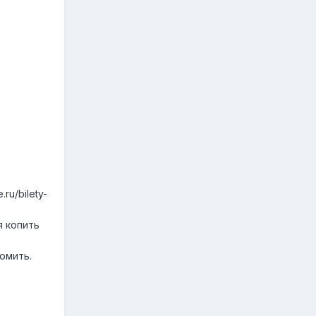
.
ru/bilety-
я копить
омить.