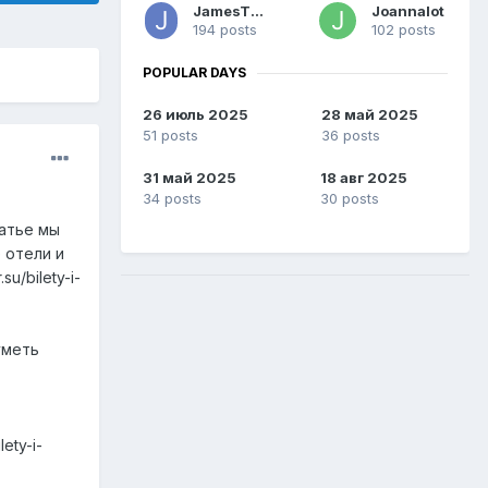
JamesThele
Joannalot
194 posts
102 posts
POPULAR DAYS
26 июль 2025
28 май 2025
51 posts
36 posts
31 май 2025
18 авг 2025
34 posts
30 posts
татье мы
 отели и
u/bilety-i-
уметь
ety-i-