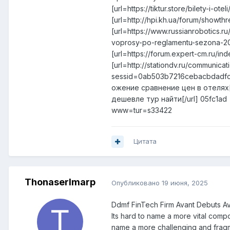
[url=https://tiktur.store/bilety-i-
[url=http://hpi.kh.ua/forum/sho
[url=https://www.russianrobotic
voprosy-po-reglamentu-sezona-20
[url=https://forum.expert-cm.ru/
[url=http://stationdv.ru/communic
sessid=0ab503b7216cebacbdadf
ожение сравнение цен в отелях[/u
дешевле тур найти[/url] 05fc1ad
www=tur=s33422
Цитата
ThonaserImarp
Опубликовано
19 июня, 2025
Ddmf FinTech Firm Avant Debuts A
Its hard to name a more vital compo
name a more challenging and fragm