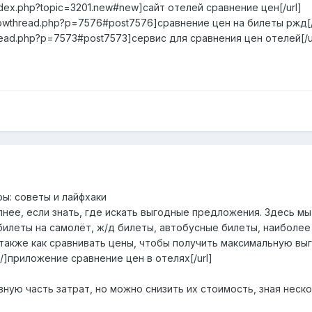
index.php?topic=3201.new#new]сайт отелей сравнение цен[/url]
/showthread.php?p=7576#post7576]сравнение цен на билеты ржд[/
wthread.php?p=7573#post7573]сервис для сравнения цен отелей[/u
ы: советы и лайфхаки
нее, если знать, где искать выгодные предложения. Здесь мы
билеты на самолёт, ж/д билеты, автобусные билеты, наиболее
 также как сравнивать цены, чтобы получить максимальную выг
teli/]приложение сравнение цен в отелях[/url]
ную часть затрат, но можно снизить их стоимость, зная неск