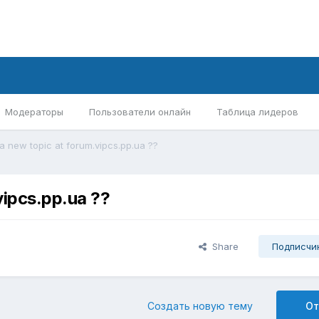
Модераторы
Пользователи онлайн
Таблица лидеров
a new topic at forum.vipcs.pp.ua ??
vipcs.pp.ua ??
Share
Подписчи
Создать новую тему
От