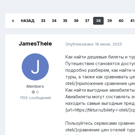
НАЗАД
33
34
35
36
37
38
39
40
41
JamesThele
Опубликовано
18 июня, 2025
Как найти дешевые билеты и тур
Путешествия становятся доступ
подробно разберем, как найти н
туры, а также как сравнивать цен
oteli/]приложение сравнение цен
Members
Как найти выгодные авиабилеты
0
Авиабилеты могут составлять з
1155 сообщений
находить самые выгодные пред
[url=https://tiktur.ru/bilety-i-otel
Пользуйтесь сервисами сравнения це
oteli/]сравнение цен отелей турц