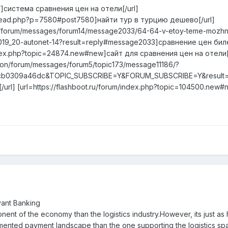
oteli/]система сравнения цен на отели[/url]
wthread.php?p=7580#post7580]найти тур в турцию дешево[/url]
s.ru/forum/messages/forum14/message2033/64-64-v-etoy-teme-mozh
19_20-autonet-14?result=reply#message2033]сравнение цен биле
index.php?topic=24874.new#new]сайт для сравнения цен на отели[
ation/forum/messages/forum5/topic173/message11186/?
cb0309a46dc&TOPIC_SUBSCRIBE=Y&FORUM_SUBSCRIBE=Y&result
rl] [url=https://flashboot.ru/forum/index.php?topic=104500.new
vant Banking
nent of the economy than the logistics industry.However, its just as 
ented payment landscape than the one supporting the logistics sp