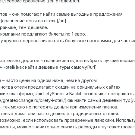
-oteli/]сервис сравнение цен отелей[/url]
тов – они помогают найти самые выгодные предложения.
teli/]сравнение цены на отель[/url]
 раньше, тем дешевле.
 компании предлагают билеты по 1 евро.
 у крупных перевозчиков есть бонусные программы для часты
ательно дорогое – главное знать, как выбрать лучший вариан
ety-i-oteli/]как найти дешевые туры самому[/url]
 – часто цены на одном ниже, чем на другом.
иногда отели предлагают скидки на официальных сайтах.
кие платформы, как LetyShops и Backit, позволяют возвращать
/greatexchange.ru/bilety-i-oteli/]как найти самый дешевый тур[/u
 так можно не потерять деньги при изменении планов.
тевые дома: они часто дешевле традиционных отелей.
возможно, если использовать проверенные лайфхаки. Использ
менты, можно значительно снизить расходы и путешествоват