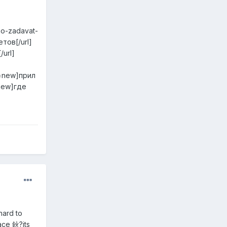
no-zadavat-
тов[/url]
/url]
=new]прил
#new]где
hard to
ace 鈥?its