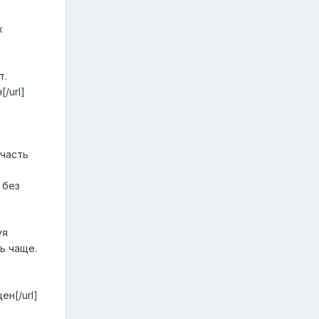
х
т.
[/url]
 часть
 без
уя
ь чаще.
ен[/url]