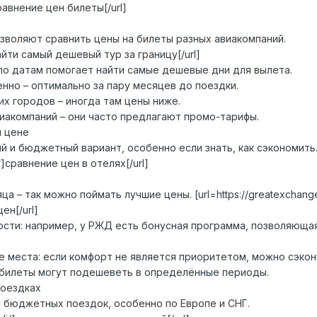
i/]сравнение цен билеты[/url]
озволяют сравнить цены на билеты разных авиакомпаний.
li/]найти самый дешевый тур за границу[/url]
 по датам помогает найти самые дешевые дни для вылета.
нно – оптимально за пару месяцев до поездки.
х городов – иногда там цены ниже.
иакомпаний – они часто предлагают промо-тарифы.
й цене
й и бюджетный вариант, особенно если знать, как сэкономить
teli/]сравнение цен в отелях[/url]
а – так можно поймать лучшие цены. [url=https://greatexchange.
ен[/url]
сти: например, у РЖД есть бонусная программа, позволяюща
е места: если комфорт не является приоритетом, можно сэкон
 билеты могут подешеветь в определённые периоды.
поездках
я бюджетных поездок, особенно по Европе и СНГ.