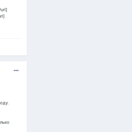
url]
rl]
оду.
олько