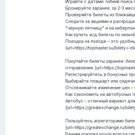
Играйте с датами: гибкий поиск
Бронируйте заранее: за 2-3 ме
Проверяйте билеты из ближайши
Следите за акциями и распрода
"чёрную пятницу" и на киберпо
Как купить ж/д билеты по низко
Поездка на поезде – это удобны
[url=https://topmaster.su/bilety-i
Покупайте билеты заранее: бил
отправления. [url=https://topmaste
Регистрируйтесь в бонусных пр
Выбирайте плацкарт или сидячи
Отслеживайте изменение цен –
Как сэкономить на автобусных 
Автобус – отличный вариант дл
[url=https://greatexchange.ru/bile
Пользуйтесь агрегаторами биле
[url=https://greatexchange.ru/bile
Ранняя покупка почти всегда га