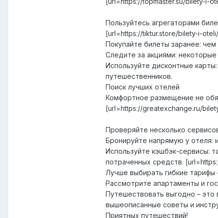
[url=https://topmaster.su/bilety-i
Пользуйтесь агрегаторами биле
[url=https://tiktur.store/bilety-i-o
Покупайте билеты заранее: чем
Следите за акциями: некоторые
Используйте дисконтные карты:
путешественников.
Поиск лучших отелей
Комфортное размещение не обяз
[url=https://greatexchange.ru/bil
Проверяйте несколько сервисов
Бронируйте напрямую у отеля: 
Используйте кэшбэк-сервисы: та
потраченных средств. [url=https:/
Лучше выбирать гибкие тарифы –
Рассмотрите апартаменты и гос
Путешествовать выгодно – это 
вышеописанные советы и инстру
Приятных путешествий!