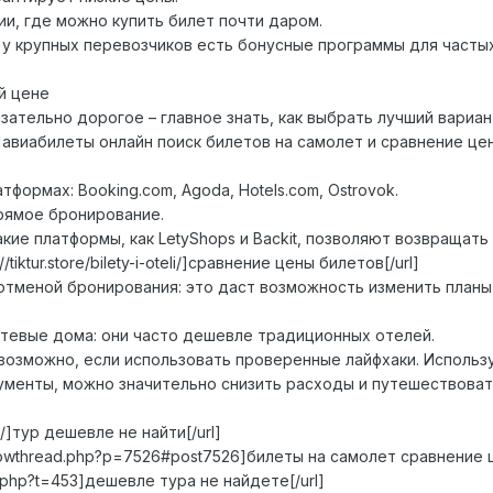
ии, где можно купить билет почти даром.
 у крупных перевозчиков есть бонусные программы для часты
й цене
ательно дорогое – главное знать, как выбрать лучший вариан
oteli/]авиабилеты онлайн поиск билетов на самолет и сравнение цен
формах: Booking.com, Agoda, Hotels.com, Ostrovok.
рямое бронирование.
кие платформы, как LetyShops и Backit, позволяют возвращать
tiktur.store/bilety-i-oteli/]сравнение цены билетов[/url]
отменой бронирования: это даст возможность изменить планы
тевые дома: они часто дешевле традиционных отелей.
возможно, если использовать проверенные лайфхаки. Использ
менты, можно значительно снизить расходы и путешествоват
eli/]тур дешевле не найти[/url]
/showthread.php?p=7526#post7526]билеты на самолет сравнение ц
pic.php?t=453]дешевле тура не найдете[/url]