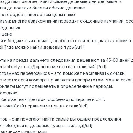
 по датам помогает найти самые дешевые дни для вылета.
сяца до поездки билеты обычно дешевле.
х городов – иногда там цены ниже.
жами: многие авиакомпании проводят скидочные кампании, ос
недельник.
й цене
й и бюджетный вариант, особенно если знать, как сэкономить
-oteli/]где можно найти дешевые туры[/url]
еты на поезда дальнего следования дешевеют за 45-60 дней 
r.su/bilety-i-oteli/]сравнение цен на отели сайт[/url]
ограммах перевозчиков – это поможет накапливать скидки.
е места: если комфорт не является приоритетом, можно сэкон
 билеты могут подешеветь в определённые периоды.
поездках
я бюджетных поездок, особенно по Европе и СНГ.
ty-i-oteli/]сайт сравнение цен на отели[/url]
тов – они помогают найти самые выгодные предложения.
ty-i-oteli/]найти дешевые туры в таиланд[/url]
рантирует низкие цены.