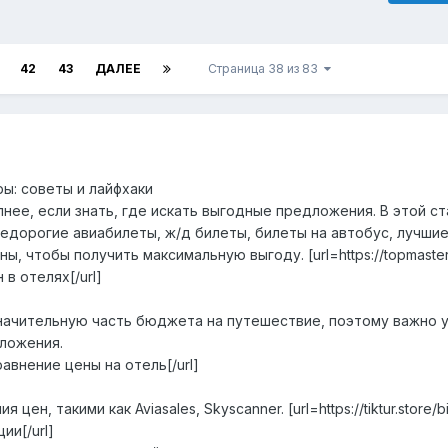
42
43
ДАЛЕЕ
Страница 38 из 83
ы: советы и лайфхаки
нее, если знать, где искать выгодные предложения. В этой с
едорогие авиабилеты, ж/д билеты, билеты на автобус, лучшие
ы, чтобы получить максимальную выгоду. [url=https://topmaster.s
 в отелях[/url]
начительную часть бюджета на путешествие, поэтому важно 
ложения.
i/]сравнение цены на отель[/url]
н, такими как Aviasales, Skyscanner. [url=https://tiktur.store/bil
ии[/url]