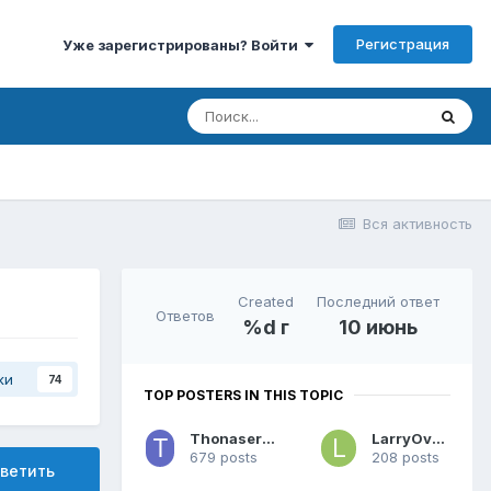
Регистрация
Уже зарегистрированы? Войти
Вся активность
Created
Последний ответ
Ответов
%d г
10 июнь
ки
74
TOP POSTERS IN THIS TOPIC
ThonaserImarp
LarryOvafe
679 posts
208 posts
ветить