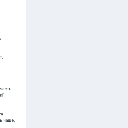
х
т.
 часть
rl]
уя
ь чаще.