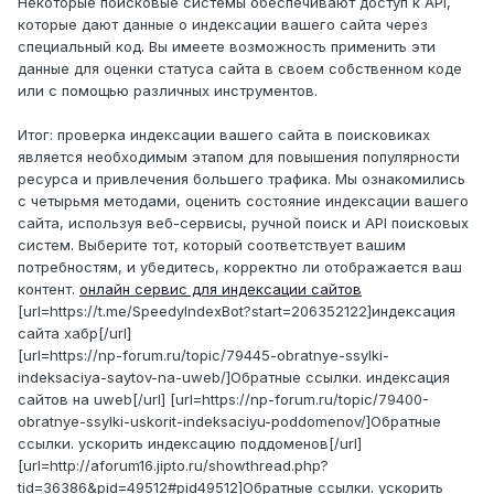
Некоторые поисковые системы обеспечивают доступ к API,
которые дают данные о индексации вашего сайта через
специальный код. Вы имеете возможность применить эти
данные для оценки статуса сайта в своем собственном коде
или с помощью различных инструментов.
Итог: проверка индексации вашего сайта в поисковиках
является необходимым этапом для повышения популярности
ресурса и привлечения большего трафика. Мы ознакомились
с четырьмя методами, оценить состояние индексации вашего
сайта, используя веб-сервисы, ручной поиск и API поисковых
систем. Выберите тот, который соответствует вашим
потребностям, и убедитесь, корректно ли отображается ваш
контент.
онлайн сервис для индексации сайтов
[url=https://t.me/SpeedyIndexBot?start=206352122]индексация
сайта хабр[/url]
[url=https://np-forum.ru/topic/79445-obratnye-ssylki-
indeksaciya-saytov-na-uweb/]Обратные ссылки. индексация
сайтов на uweb[/url] [url=https://np-forum.ru/topic/79400-
obratnye-ssylki-uskorit-indeksaciyu-poddomenov/]Обратные
ссылки. ускорить индексацию поддоменов[/url]
[url=http://aforum16.jipto.ru/showthread.php?
tid=36386&pid=49512#pid49512]Обратные ссылки. ускорить