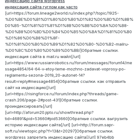
индексацию сайта wordpress
индексация сайта гуглом как часто
[url=https://forum.lineage2world.ru/index.php?/topic/1925-
%D0%BE%D0%B1%D1%80%D0%B0%D1%82%D0%BD%D1%8B%
D0%B5-%D1%81%D1%81%D1%8B%D0%BB%D0%BA%D0%B8-
%D0%B8%D0%BD%D0%B4%D0%B5%D0%BA%D1%81%D0%B0
%D1%86%D0%B8%D1%8F-
%D1%81%D0%B0%D0%B9%D1%82%D0%B0-%D0%B2-mailru-
%D0%BC%D0%B0%D0%B9%D0%BB/]Обратные ссылки.
индексация сайта в mail.ru майл[/url]
[url=https://www.russianrobotics.ru/forum/messages/forum14/me
ssage4854/64-64-v-etoy-teme-mozhno-zadavat-voprosy-po-
reglamentu-sezona-2019_20-autonet-14?
result=reply#message4854]Обратные ссылки. как отправить
сайт на индексацию[/url]
[url=https://risingforce.ru/forum/index.php?threads/game-
crash.206/page-2#post-431]Обратные ссылки.
проиндексировать[/url]
[url=http://aforum20.jipto.ru/showthread.php?
tid=46891&pid=53660#pid53660]Обратные ссылки. выгрузить
историю индексации сайта[/url] [url=http://forum.sapr-
soft.ru/viewtopic.php?f=13&t=20297]Обратные ссылки.
wordpress запретить индексацию сайта[/url] 97eb4bb