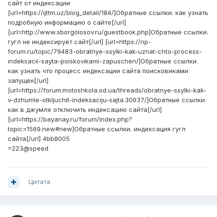
сайт от индексации
[url=https://ijttm.uz/blog_detail/184/]Обратные ссылки. как узнать
подробную информацию о сайте[/url]
[url=http://www.sborgolosov.ru/guestbook.php]Обратные ссылки.
гугл не индексирует сайт[/url] [url=https://np-
forum.ru/topic/79483-obratnye-ssylki-kak-uznat-chto-process-
indeksacii-sayta-poiskovikami-zapuschen/]Обратные ссылки.
как узнать что процесс индексации сайта поисковиками
запущен[/url]
[url=https://forum.motoshkola.od.ua/threads/obratnye-ssylki-kak-
v-dzhumle-otkljuchit-indeksaciju-sajta.30937/]Обратные ссылки.
как в джумле отключить индексацию сайта[/url]
[url=https://bayanay.ru/forum/index.php?
topic=1569.new#new]Обратные ссылки. индексация гугл
сайта[/url] 4bb8005
=223@speed
Цитата