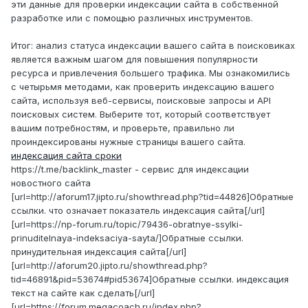
эти данные для проверки индексации сайта в собственной
разработке или с помощью различных инструментов.
Итог: анализ статуса индексации вашего сайта в поисковиках
является важным шагом для повышения популярности
ресурса и привлечения большего трафика. Мы ознакомились
с четырьмя методами, как проверить индексацию вашего
сайта, используя веб-сервисы, поисковые запросы и API
поисковых систем. Выберите тот, который соответствует
вашим потребностям, и проверьте, правильно ли
проиндексированы нужные страницы вашего сайта.
индексация сайта сроки
https://t.me/backlink_master - сервис для индексации
новостного сайта
[url=http://aforum17.jipto.ru/showthread.php?tid=44826]Обратные
ссылки. что означает показатель индексация сайта[/url]
[url=https://np-forum.ru/topic/79436-obratnye-ssylki-
prinuditelnaya-indeksaciya-sayta/]Обратные ссылки.
принудительная индексация сайта[/url]
[url=http://aforum20.jipto.ru/showthread.php?
tid=46891&pid=53674#pid53674]Обратные ссылки. индексация
текст на сайте как сделать[/url]
[url=https://forum.megacoach.ru/index.php?