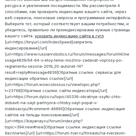
ресурса и увеличения посещаемости. Мы рассмотрели 4
способами, как проверить индексацию вашего сайта, через
веб-сервисы, поисковые запросы и программные интерфейсы.
Выберите тот, который соответствует вашим потребностям, и
убедитесь, правильно ли проиндексированы нужные страницы
вашего сайта.
ускорить индексацию сайта в гугл
[url=https://tinyurl.com/IndexSpeed]запретить
индексирование[/url]
[url=https://www.russianrobotics.ru/forum/messages/forum14/me
ssage4839/64-64-v-etoy-teme-mozhno-zadavat-voprosy-po-
reglamentu-sezona-2019_20-autonet-14?
result=reply#message4839]Обратные ссылки. сервисы для
индексации обратных ссылок[/url]
[url=https://forum.wowcolossus.ru/viewtopic.php?
t=23768]Обратные ссылки. сайты индексаторы[/url]
[url=https://forum.dylzo.ru/topic/40336-obratnye-ssylki-chto-
dobavit-na-sayt-partnyora-chtoby-sayt-popal-v-
indeksaciyu/#comment-46695]Обратные ссылки. индексация
сайтов на тильды поисковиками[/url]
[url=https://bayanay.ru/forum/index.php?
topic=394.new#new]Обратные ссылки. индексация ссылки
бесплатно[/url] [url=https://forum-tver.ru/threads/na-tverskom-