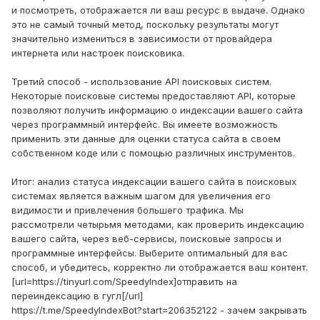
и посмотреть, отображается ли ваш ресурс в выдаче. Однако
это не самый точный метод, поскольку результаты могут
значительно измениться в зависимости от провайдера
интернета или настроек поисковика.
Третий способ - использование API поисковых систем.
Некоторые поисковые системы предоставляют API, которые
позволяют получить информацию о индексации вашего сайта
через программный интерфейс. Вы имеете возможность
применить эти данные для оценки статуса сайта в своем
собственном коде или с помощью различных инструментов.
Итог: анализ статуса индексации вашего сайта в поисковых
системах является важным шагом для увеличения его
видимости и привлечения большего трафика. Мы
рассмотрели четырьмя методами, как проверить индексацию
вашего сайта, через веб-сервисы, поисковые запросы и
программные интерфейсы. Выберите оптимальный для вас
способ, и убедитесь, корректно ли отображается ваш контент.
[url=https://tinyurl.com/SpeedyIndex]отправить на
переиндексацию в гугл[/url]
https://t.me/SpeedyIndexBot?start=206352122 - зачем закрывать