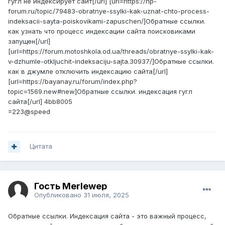
гугл не индексирует сайт[/url] [url=https://np-
forum.ru/topic/79483-obratnye-ssylki-kak-uznat-chto-process-
indeksacii-sayta-poiskovikami-zapuschen/]Обратные ссылки.
как узнать что процесс индексации сайта поисковиками
запущен[/url]
[url=https://forum.motoshkola.od.ua/threads/obratnye-ssylki-kak-
v-dzhumle-otkljuchit-indeksaciju-sajta.30937/]Обратные ссылки.
как в джумле отключить индексацию сайта[/url]
[url=https://bayanay.ru/forum/index.php?
topic=1569.new#new]Обратные ссылки. индексация гугл
сайта[/url] 4bb8005
=223@speed
Цитата
Гость Merlewep
Опубликовано
31 июля, 2025
Обратные ссылки. Индексация сайта - это важный процесс,