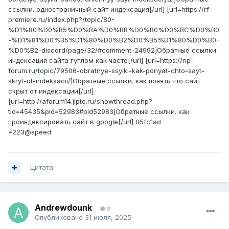
ссылки. одностраничный сайт индексация[/url] [url=https://rf-
premiere.ru/index.php?/topic/80-
%D1%80%D0%B5%D0%BA%D0%BB%D0%B0%D0%BC%D0%B0
-%D1%81%D0%B5%D1%80%D0%B2%D0%B5%D1%80%D0%B0-
%D0%B2-discord/page/32/#comment-24992]Обратные ссылки.
индексация сайта гуглом как часто[/url] [url=https://np-
forum.ru/topic/79506-obratnye-ssylki-kak-ponyat-chto-sayt-
skryt-ot-indeksacii/]Обратные ссылки. как понять что сайт
скрыт от индексации[/url]
[url=http://aforum14.jipto.ru/showthread.php?
tid=45435&pid=52983#pid52983]Обратные ссылки. как
проиндексировать сайт в google[/url] 05fc1ad
=223@speed
Цитата
Andrewdounk
0
Опубликовано
31 июля, 2025