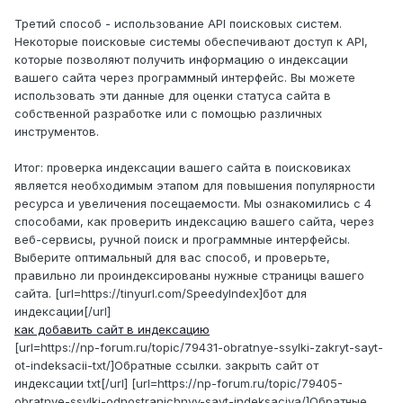
Третий способ - использование API поисковых систем.
Некоторые поисковые системы обеспечивают доступ к API,
которые позволяют получить информацию о индексации
вашего сайта через программный интерфейс. Вы можете
использовать эти данные для оценки статуса сайта в
собственной разработке или с помощью различных
инструментов.
Итог: проверка индексации вашего сайта в поисковиках
является необходимым этапом для повышения популярности
ресурса и увеличения посещаемости. Мы ознакомились с 4
способами, как проверить индексацию вашего сайта, через
веб-сервисы, ручной поиск и программные интерфейсы.
Выберите оптимальный для вас способ, и проверьте,
правильно ли проиндексированы нужные страницы вашего
сайта. [url=https://tinyurl.com/SpeedyIndex]бот для
индексации[/url]
как добавить сайт в индексацию
[url=https://np-forum.ru/topic/79431-obratnye-ssylki-zakryt-sayt-
ot-indeksacii-txt/]Обратные ссылки. закрыть сайт от
индексации txt[/url] [url=https://np-forum.ru/topic/79405-
obratnye-ssylki-odnostranichnyy-sayt-indeksaciya/]Обратные