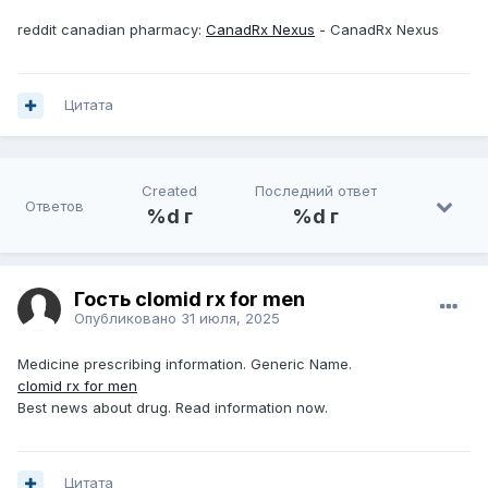
reddit canadian pharmacy:
CanadRx Nexus
- CanadRx Nexus
Цитата
Created
Последний ответ
Ответов
%d г
%d г
Гость clomid rx for men
Опубликовано
31 июля, 2025
Medicine prescribing information. Generic Name.
clomid rx for men
Best news about drug. Read information now.
Цитата