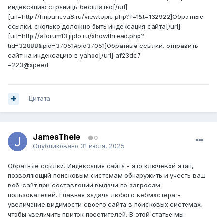
индексацию страницы бесплатно[/url]
[url=http://hripunova8.ru/viewtopic.php?f=1&t=132922]Обратные
ссылки. сколько доложно быть индексация сайта[/url]
[url=http://aforum13.jipto.ru/showthread.php?
tid=32888&pid=37051#pid37051]Обратные ссылки. отправить
сайт на индексацию в yahoo[/url] af23dc7
=223@speed
Цитата
JamesThele
0
Опубликовано
31 июля, 2025
Обратные ссылки. Индексация сайта - это ключевой этап,
позволяющий поисковым системам обнаружить и учесть ваш
веб-сайт при составлении выдачи по запросам
пользователей. Главная задача любого вебмастера -
увеличение видимости своего сайта в поисковых системах,
чтобы увеличить приток посетителей. В этой статье мы