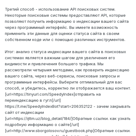
Третий способ - использование API поисковых систем.
Некоторые поисковые системы предоставляют API, которые
позволяют получить информацию о индексации вашего сайта
через программный интерфейс. Вы имеете возможность
применить эти данные для оценки статуса сайта в своем
собственном коде или с помощью различных инструментов.
Итог: анализ статуса индексации вашего сайта в поисковых
системах является важным шагом для увеличения его
видимости и привлечения большего трафика. Мы
рассмотрели четырьмя методами, как проверить индексацию
вашего сайта, через веб-сервисы, поисковые запросы и
программные интерфейсы. Выберите оптимальный для вас
способ, и убедитесь, корректно ли отображается ваш контент.
[url=https://tinyurl.com/SpeedyIndex]отправить на
переиндексацию в гугл[/url]
https://t.me/SpeedyIndexBot?start=206352122 - зачем закрывать
сайт от индексации
[url=https://ijttm.uz/blog_detail/184/]Обратные ссылки. как узнать
подробную информацию о сайте[/url]
[url=http://www.sborgolosov.ru/guestbook.php]Обратные ссылки.