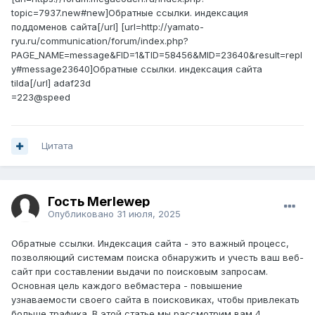
topic=7937.new#new]Обратные ссылки. индексация
поддоменов сайта[/url] [url=http://yamato-
ryu.ru/communication/forum/index.php?
PAGE_NAME=message&FID=1&TID=58456&MID=23640&result=repl
y#message23640]Обратные ссылки. индексация сайта
tilda[/url] adaf23d
=223@speed
Цитата
Гость Merlewep
Опубликовано
31 июля, 2025
Обратные ссылки. Индексация сайта - это важный процесс,
позволяющий системам поиска обнаружить и учесть ваш веб-
сайт при составлении выдачи по поисковым запросам.
Основная цель каждого вебмастера - повышение
узнаваемости своего сайта в поисковиках, чтобы привлекать
больше трафика. В этой статье мы рассмотрим вам 4