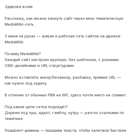
Здарова всем.
Расскажу, как можно качнуть сайт через мою тематическую
MediaWiki-сеть.
У меня на руках — живая и рабочая сеть сайтов на движке
MediaWiki.
Почему MediaWiki?
Каждый сайт настроен вручную, без шаблонов, с разными
CMS-дизайнами и URL-структурами.
Можно вставлять анкор/безанкор, разбавку, прямые URL —
как нужно под задачу.
В отличие от обычных PBN на WP, здесь почти никто не спамит.
Под какие цели сетка подойдёт?
Дорвеи под пуш, адалт, гэмблу, нутру — разгон ссылками по
тематике
Редирект-домены — придаём траста, чтобы залетали быстрее