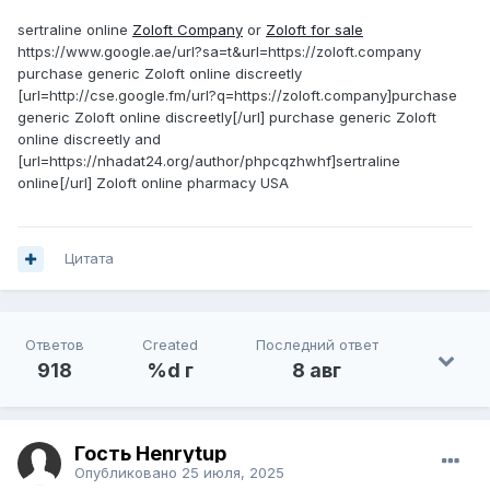
sertraline online
Zoloft Company
or
Zoloft for sale
https://www.google.ae/url?sa=t&url=https://zoloft.company
purchase generic Zoloft online discreetly
[url=http://cse.google.fm/url?q=https://zoloft.company]purchase
generic Zoloft online discreetly[/url] purchase generic Zoloft
online discreetly and
[url=https://nhadat24.org/author/phpcqzhwhf]sertraline
online[/url] Zoloft online pharmacy USA
Цитата
Ответов
Created
Последний ответ
918
%d г
8 авг
Гость Henrytup
Опубликовано
25 июля, 2025