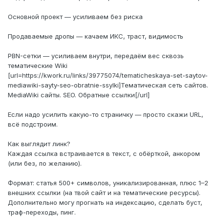
Основной проект — усиливаем без риска
Продаваемые дропы — качаем ИКС, траст, видимость
PBN-сетки — усиливаем внутри, передаём вес сквозь
тематические Wiki
[url=https://kwork.ru/links/39775074/tematicheskaya-set-saytov-
mediawiki-sayty-seo-obratnie-ssylki]Тематическая сеть сайтов.
MediaWiki сайты. SEO. Обратные ссылки[/url]
Если надо усилить какую-то страничку — просто скажи URL,
всё подстроим.
Как выглядит линк?
Каждая ссылка встраивается в текст, с обёрткой, анкором
(или без, по желанию).
Формат: статья 500+ символов, уникализированная, плюс 1–2
внешних ссылки (на твой сайт и на тематические ресурсы).
Дополнительно могу прогнать на индексацию, сделать буст,
траф-переходы, пинг.