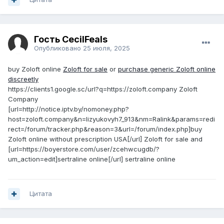
Гость CecilFeals
Опубликовано
25 июля, 2025
buy Zoloft online
Zoloft for sale
or
purchase generic Zoloft online
discreetly
https://clients1.google.sc/url?q=https://zoloft.company Zoloft
Company
[url=http://notice.iptv.by/nomoney.php?
host=zoloft.company&n=lizyukovyh7_913&nm=Ralink&params=redi
rect=/forum/tracker.php&reason=3&url=/forum/index.php]buy
Zoloft online without prescription USA[/url] Zoloft for sale and
[url=https://boyerstore.com/user/zcehwcugdb/?
um_action=edit]sertraline online[/url] sertraline online
Цитата