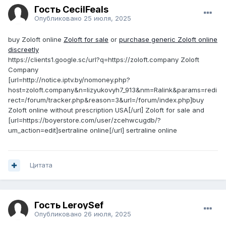
Гость CecilFeals
Опубликовано
25 июля, 2025
buy Zoloft online
Zoloft for sale
or
purchase generic Zoloft online
discreetly
https://clients1.google.sc/url?q=https://zoloft.company Zoloft
Company
[url=http://notice.iptv.by/nomoney.php?
host=zoloft.company&n=lizyukovyh7_913&nm=Ralink&params=redi
rect=/forum/tracker.php&reason=3&url=/forum/index.php]buy
Zoloft online without prescription USA[/url] Zoloft for sale and
[url=https://boyerstore.com/user/zcehwcugdb/?
um_action=edit]sertraline online[/url] sertraline online
Цитата
Гость LeroySef
Опубликовано
26 июля, 2025