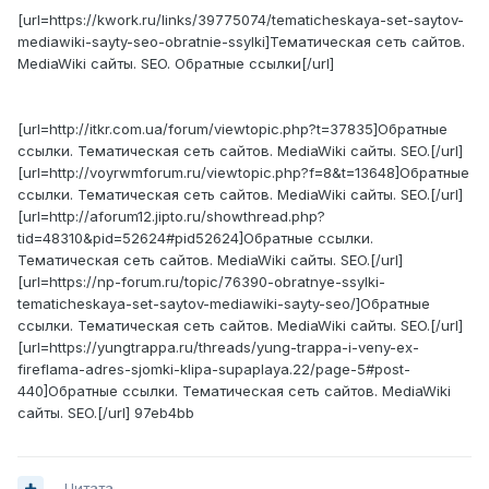
[url=https://kwork.ru/links/39775074/tematicheskaya-set-saytov-
mediawiki-sayty-seo-obratnie-ssylki]Тематическая сеть сайтов.
MediaWiki сайты. SEO. Обратные ссылки[/url]
[url=http://itkr.com.ua/forum/viewtopic.php?t=37835]Обратные
ссылки. Тематическая сеть сайтов. MediaWiki сайты. SEO.[/url]
[url=http://voyrwmforum.ru/viewtopic.php?f=8&t=13648]Обратные
ссылки. Тематическая сеть сайтов. MediaWiki сайты. SEO.[/url]
[url=http://aforum12.jipto.ru/showthread.php?
tid=48310&pid=52624#pid52624]Обратные ссылки.
Тематическая сеть сайтов. MediaWiki сайты. SEO.[/url]
[url=https://np-forum.ru/topic/76390-obratnye-ssylki-
tematicheskaya-set-saytov-mediawiki-sayty-seo/]Обратные
ссылки. Тематическая сеть сайтов. MediaWiki сайты. SEO.[/url]
[url=https://yungtrappa.ru/threads/yung-trappa-i-veny-ex-
fireflama-adres-sjomki-klipa-supaplaya.22/page-5#post-
440]Обратные ссылки. Тематическая сеть сайтов. MediaWiki
сайты. SEO.[/url] 97eb4bb
Цитата