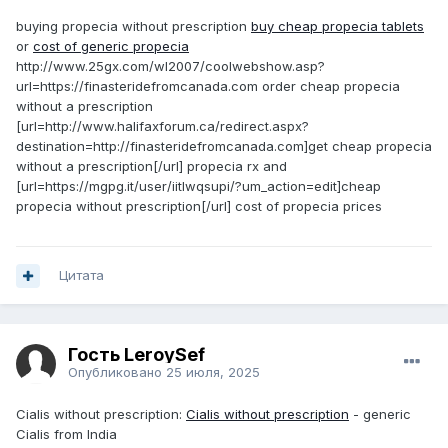
buying propecia without prescription
buy cheap propecia tablets
or
cost of generic propecia
http://www.25gx.com/wl2007/coolwebshow.asp?
url=https://finasteridefromcanada.com order cheap propecia
without a prescription
[url=http://www.halifaxforum.ca/redirect.aspx?
destination=http://finasteridefromcanada.com]get cheap propecia
without a prescription[/url] propecia rx and
[url=https://mgpg.it/user/iitlwqsupi/?um_action=edit]cheap
propecia without prescription[/url] cost of propecia prices
Цитата
Гость LeroySef
Опубликовано
25 июля, 2025
Cialis without prescription:
Cialis without prescription
- generic
Cialis from India