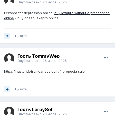
Опубликовано
26 июля, 2025
Lexapro for depression online:
buy lexapro without a prescription
online
- buy cheap lexapro online
Цитата
Гость TommyWep
Опубликовано
26 июля, 2025
http://finasteridefromcanada.com/# propecia sale
Цитата
Гость LeroySef
Опубликовано
26 июля, 2025