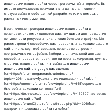
индексации вашего сайта через программный интерфейс. Вы
имеете возможность применить эти данные для оценки
статуса сайта в собственной разработке или с помощью
различных инструментов.
В заключение: проверка индексации вашего сайта в
поисковых системах является важным шагом для повышения
популярности ресурса и привлечения большего трафика. Мы
рассмотрели 4 способами, как проверить индексацию вашего
сайта, используя веб-сервисы, поисковые запросы и
программные интерфейсы. Выберите оптимальный для вас
способ, и проверьте, правильно ли проиндексированы нужные
страницы вашего сайта.
пинг сайта для индексации
индексация сайта в google как сделать
[url=https://forum.megacoach.ru/index.php?
topic=4298.new#new]увеличение индексации сайта[/url]
[url=https://mommyforum.ru/viewtopic.php?t=645]сервис для
быстрой индексации контента[/url]
[url=http://kite.nnov.ru/phpbb/viewtopic.php?t=130690]настроить
индексация сайта[/url]
[url=http://aforum17.jipto.ru/showthread.php?tid=43010]как
настроить индексацию сайта гугле[/url]