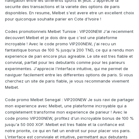
navigation entre les differents sports et jeux. J'apprecie la
securite des transactions et la variete des options de paris
disponibles. En resume, Melbet s'est avere etre un excellent choix
pour quiconque souhaite parier en Cote d'Ivoire !
Codes promotionnels Melbet Tunisie : VIP200NEW J'ai recemment
decouvert Melbet et je dois dire que c'est une plateforme
incroyable ! Avec le code promo VIP200NEW, j'ai recu un
fantastique bonus de 100 % jusqu'a 200 TND, ce qui a rendu mon
experience de pari encore plus agreable. Le site est tres fiable et
convivial, parfait pour les debutants comme pour les parieurs
experimentes. J'apprecie l'interface intuitive, qui me permet de
naviguer facilement entre les differentes options de paris. Si vous
cherchez un site de paris fiable, je vous recommande vivement
Melbet.
Code promo Melbet Senegal : VIP200NEW Je suis ravi de partager
mon experience avec Melbet, une plateforme incroyable qui a
completement transforme mon experience de parieur ! Avec le
code promo VIP200NEW, profitez d'un incroyable bonus de 100 %
jusqu'a 50 000 XOF. Melbet est tres fiable et la confiance est
notre priorite, ce qui en fait un endroit sur pour placer vos paris.
L'interface est conviviale et intuitive, permettant aux debutants