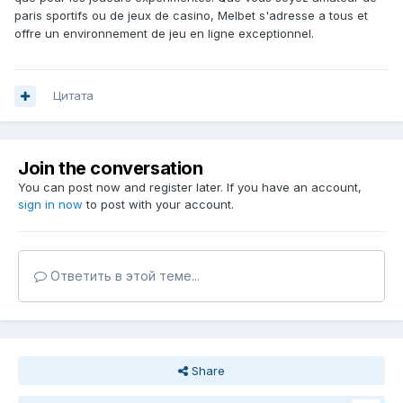
paris sportifs ou de jeux de casino, Melbet s'adresse a tous et
offre un environnement de jeu en ligne exceptionnel.
Цитата
Join the conversation
You can post now and register later. If you have an account,
sign in now
to post with your account.
Ответить в этой теме...
Share