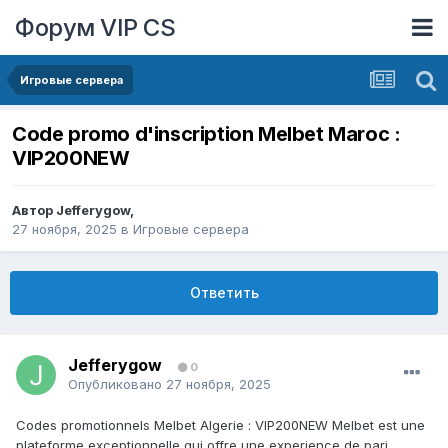
Форум VIP CS
Игровые сервера
Code promo d'inscription Melbet Maroc :
VIP200NEW
Автор
Jefferygow
,
27 ноября, 2025
в
Игровые сервера
Ответить
Jefferygow
0
Опубликовано
27 ноября, 2025
Codes promotionnels Melbet Algerie : VIP200NEW Melbet est une
plateforme exceptionnelle qui offre une experience de pari