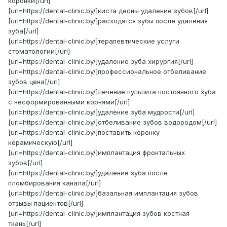
коронки[/url]
[url=https://dental-clinic.by/]киста десны удаление зубов[/url]
[url=https://dental-clinic.by/]расходятся зубы после удаления
зуба[/url]
[url=https://dental-clinic.by/]терапевтические услуги
стоматологии[/url]
[url=https://dental-clinic.by/]удаление зуба хирургия[/url]
[url=https://dental-clinic.by/]профессиональное отбеливание
зубов цена[/url]
[url=https://dental-clinic.by/]лечение пульпита постоянного зуба
с несформированными корнями[/url]
[url=https://dental-clinic.by/]удаление зуба мудрости[/url]
[url=https://dental-clinic.by/]отбеливание зубов водородом[/url]
[url=https://dental-clinic.by/]поставить коронку
керамическую[/url]
[url=https://dental-clinic.by/]имплантация фронтальных
зубов[/url]
[url=https://dental-clinic.by/]удаление зуба после
пломбирования канала[/url]
[url=https://dental-clinic.by/]базальная имплантация зубов
отзывы пациентов[/url]
[url=https://dental-clinic.by/]имплантация зубов костная
ткань[/url]