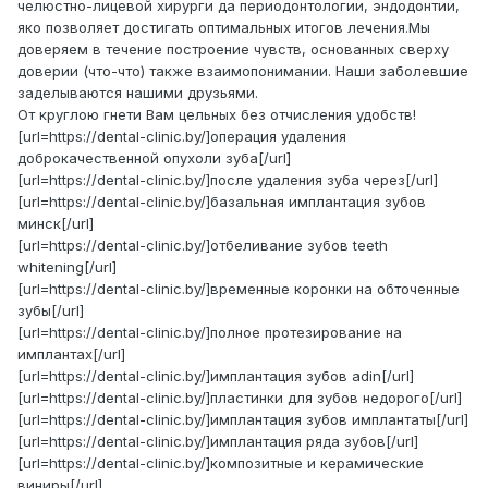
челюстно-лицевой хирурги да периодонтологии, эндодонтии,
яко позволяет достигать оптимальных итогов лечения.Мы
доверяем в течение построение чувств, основанных сверху
доверии (что-что) также взаимопонимании. Наши заболевшие
заделываются нашими друзьями.
От круглою гнети Вам цельных без отчисления удобств!
[url=https://dental-clinic.by/]операция удаления
доброкачественной опухоли зуба[/url]
[url=https://dental-clinic.by/]после удаления зуба через[/url]
[url=https://dental-clinic.by/]базальная имплантация зубов
минск[/url]
[url=https://dental-clinic.by/]отбеливание зубов teeth
whitening[/url]
[url=https://dental-clinic.by/]временные коронки на обточенные
зубы[/url]
[url=https://dental-clinic.by/]полное протезирование на
имплантах[/url]
[url=https://dental-clinic.by/]имплантация зубов adin[/url]
[url=https://dental-clinic.by/]пластинки для зубов недорого[/url]
[url=https://dental-clinic.by/]имплантация зубов имплантаты[/url]
[url=https://dental-clinic.by/]имплантация ряда зубов[/url]
[url=https://dental-clinic.by/]композитные и керамические
виниры[/url]