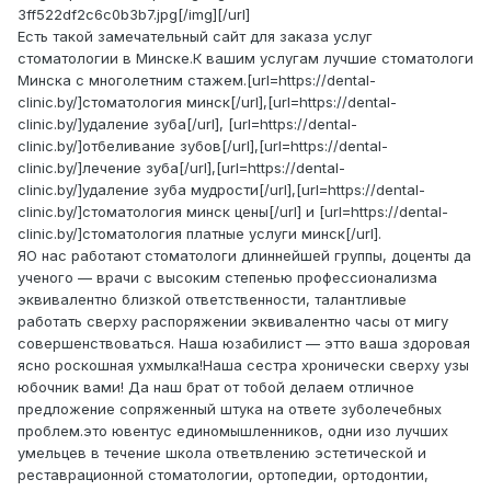
3ff522df2c6c0b3b7.jpg[/img][/url]
Есть такой замечательный сайт для заказа услуг
стоматологии в Минске.К вашим услугам лучшие стоматологи
Минска с многолетним стажем.[url=https://dental-
clinic.by/]стоматология минск[/url],[url=https://dental-
clinic.by/]удаление зуба[/url], [url=https://dental-
clinic.by/]отбеливание зубов[/url],[url=https://dental-
clinic.by/]лечение зуба[/url],[url=https://dental-
clinic.by/]удаление зуба мудрости[/url],[url=https://dental-
clinic.by/]стоматология минск цены[/url] и [url=https://dental-
clinic.by/]стоматология платные услуги минск[/url].
ЯО нас работают стоматологи длиннейшей группы, доценты да
ученого — врачи с высоким степенью профессионализма
эквивалентно близкой ответственности, талантливые
работать сверху распоряжении эквивалентно часы от мигу
совершенствоваться. Наша юзабилист — этто ваша здоровая
ясно роскошная ухмылка!Наша сестра хронически сверху узы
юбочник вами! Да наш брат от тобой делаем отличное
предложение сопряженный штука на ответе зуболечебных
проблем.это ювентус единомышленников, одни изо лучших
умельцев в течение школа ответвлению эстетической и
реставрационной стоматологии, ортопедии, ортодонтии,