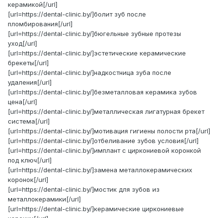
керамикой[/url]
[url=https://dental-clinic.by/]болит зуб после
пломбирования[/url]
[url=https://dental-clinic.by/]бюгельные зубные протезы
уход[/url]
[url=https://dental-clinic.by/]эстетические керамические
брекеты[/url]
[url=https://dental-clinic.by/]надкостница зуба после
удаления[/url]
[url=https://dental-clinic.by/]безметалловая керамика зубов
цена[/url]
[url=https://dental-clinic.by/]металлическая лигатурная брекет
система[/url]
[url=https://dental-clinic.by/]мотивация гигиены полости рта[/url]
[url=https://dental-clinic.by/]отбеливание зубов условия[/url]
[url=https://dental-clinic.by/]имплант с циркониевой коронкой
под ключ[/url]
[url=https://dental-clinic.by/]замена металлокерамических
коронок[/url]
[url=https://dental-clinic.by/]мостик для зубов из
металлокерамики[/url]
[url=https://dental-clinic.by/]керамические циркониевые