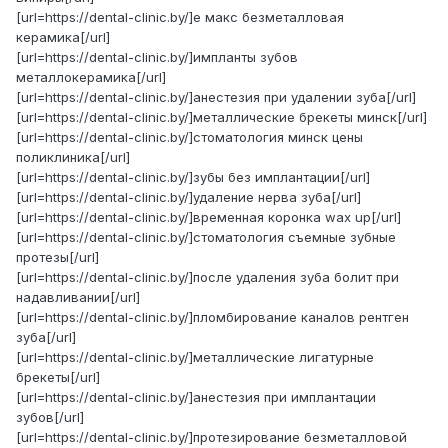
[url=https://dental-clinic.by/]е макс безметалловая
керамика[/url]
[url=https://dental-clinic.by/]импланты зубов
металлокерамика[/url]
[url=https://dental-clinic.by/]анестезия при удалении зуба[/url]
[url=https://dental-clinic.by/]металлические брекеты минск[/url]
[url=https://dental-clinic.by/]стоматология минск цены
поликлиника[/url]
[url=https://dental-clinic.by/]зубы без имплантации[/url]
[url=https://dental-clinic.by/]удаление нерва зуба[/url]
[url=https://dental-clinic.by/]временная коронка wax up[/url]
[url=https://dental-clinic.by/]стоматология съемные зубные
протезы[/url]
[url=https://dental-clinic.by/]после удаления зуба болит при
надавливании[/url]
[url=https://dental-clinic.by/]пломбирование каналов рентген
зуба[/url]
[url=https://dental-clinic.by/]металлические лигатурные
брекеты[/url]
[url=https://dental-clinic.by/]анестезия при имплантации
зубов[/url]
[url=https://dental-clinic.by/]протезирование безметалловой