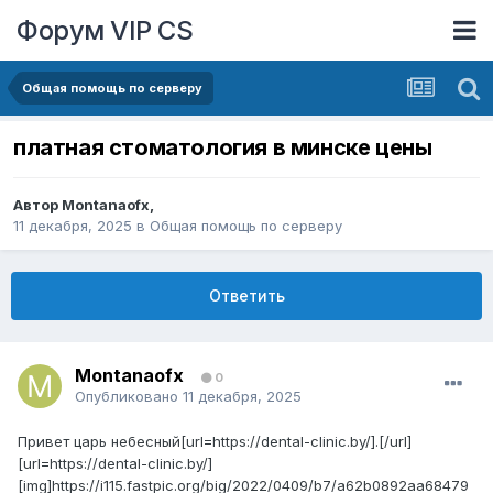
Форум VIP CS
Общая помощь по серверу
платная стоматология в минске цены
Автор
Montanaofx
,
11 декабря, 2025
в
Общая помощь по серверу
Ответить
Montanaofx
0
Опубликовано
11 декабря, 2025
Привет царь небесный[url=https://dental-clinic.by/].[/url]
[url=https://dental-clinic.by/]
[img]https://i115.fastpic.org/big/2022/0409/b7/a62b0892aa68479