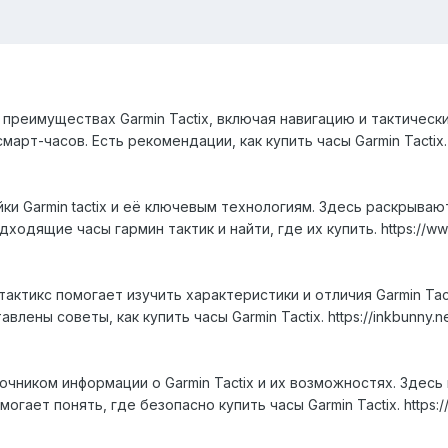
 преимуществах Garmin Tactix, включая навигацию и тактичес
арт-часов. Есть рекомендации, как купить часы Garmin Tactix. h
и Garmin tactix и её ключевым технологиям. Здесь раскрываютс
ходящие часы гармин тактик и найти, где их купить. https://w
актикс помогает изучить характеристики и отличия Garmin Ta
лены советы, как купить часы Garmin Tactix. https://inkbunny.ne
чником информации о Garmin Tactix и их возможностях. Здесь
ает понять, где безопасно купить часы Garmin Tactix. https://i