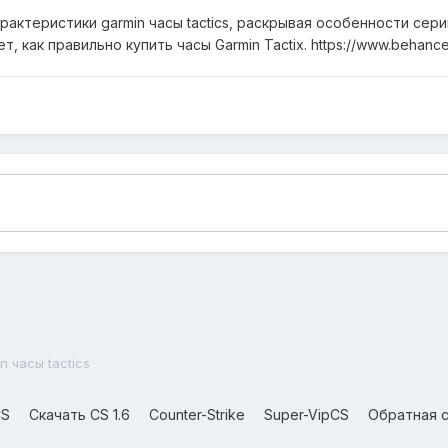
актеристики garmin часы tactics, раскрывая особенности сери
 как правильно купить часы Garmin Tactix. https://www.behance.
n часы tactics
CS
Скачать CS 1.6
Counter-Strike
Super-VipCS
Обратная с