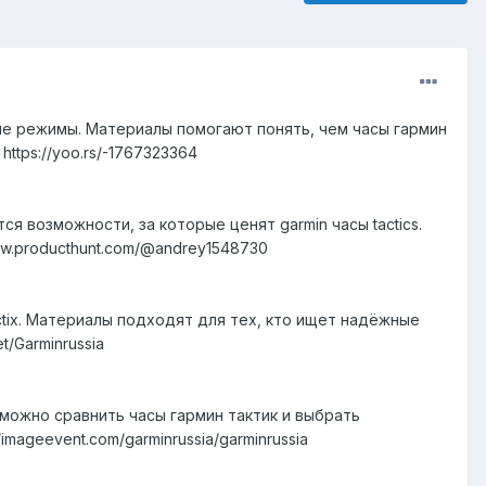
кие режимы. Материалы помогают понять, чем часы гармин
ttps://yoo.rs/-1767323364
я возможности, за которые ценят garmin часы tactics.
ww.producthunt.com/@andrey1548730
ctix. Материалы подходят для тех, кто ищет надёжные
t/Garminrussia
 можно сравнить часы гармин тактик и выбрать
mageevent.com/garminrussia/garminrussia