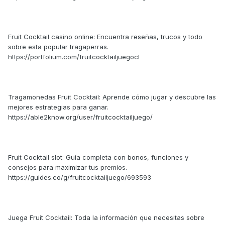
Fruit Cocktail casino online: Encuentra reseñas, trucos y todo
sobre esta popular tragaperras.
https://portfolium.com/fruitcocktailjuegocl
Tragamonedas Fruit Cocktail: Aprende cómo jugar y descubre las
mejores estrategias para ganar.
https://able2know.org/user/fruitcocktailjuego/
Fruit Cocktail slot: Guía completa con bonos, funciones y
consejos para maximizar tus premios.
https://guides.co/g/fruitcocktailjuego/693593
Juega Fruit Cocktail: Toda la información que necesitas sobre