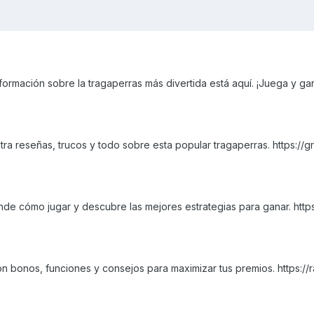
nformación sobre la tragaperras más divertida está aquí. ¡Juega y gan
ntra reseñas, trucos y todo sobre esta popular tragaperras. https://g
de cómo jugar y descubre las mejores estrategias para ganar. https:
con bonos, funciones y consejos para maximizar tus premios. https://ra