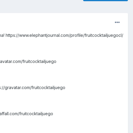
a! https://www.elephantjournal.com/profile/fruitcocktailjuegocl/
ravatar.com/fruitcocktailjuego
//gravatar.com/fruitcocktailjuego
ffall.com/fruitcocktailjuego