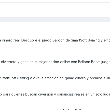
 dinero real. Descubre el juego Balloon de SmartSoft Gaming y em
, diviértete y gana en el mejor casino online con Balloon Boom jueg
martSoft Gaming y vive la emoción de ganar dinero y premios al inst
 para quienes buscan diversión y ganancias reales en un solo lugar