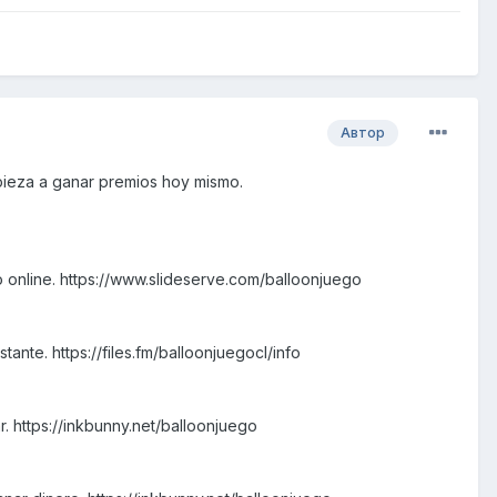
Автор
pieza a ganar premios hoy mismo.
o online. https://www.slideserve.com/balloonjuego
ante. https://files.fm/balloonjuegocl/info
. https://inkbunny.net/balloonjuego