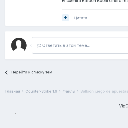
Encuentra Balloon Boom dinero real
Цитата
Ответить в этой теме...
Перейти к списку тем
Главная
Counter-Strike 1.6
Файлы
Balloon juego de apuesta
Vip