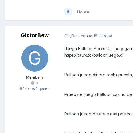
Цитата
GictorBew
Опубликовано
15 января
Juega Balloon Boom Casino y gana
https://tawk.to/balloonjuego.cl
Balloon juego dinero real: apuesta
Members
0
864 сообщения
Prueba el juego Balloon casino de S
Balloon juego de apuestas perfecto