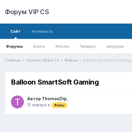
Форум VIP CS
Сайт
Активность
Форумы
Блоги
Articles
Галерея
Загрузки
Главная
Counter-Strike 1.6
Файлы
Balloon SmartSoft Gaming
Balloon SmartSoft Gaming
Автор
ThomasDip
,
15 января
в
Файлы