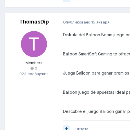
ThomasDip
Опубликовано
15 января
Disfruta del Balloon Boom juego onl
Balloon SmartSoft Gaming te ofrece
Members
0
Juega Balloon para ganar premios y
923 сообщения
Balloon juego de apuestas ideal pa
Descubre el juego Balloon ganar 
Цитата