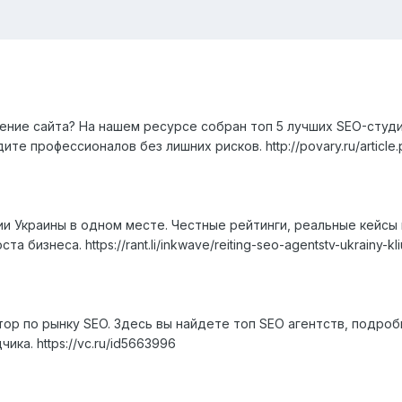
ние сайта? На нашем ресурсе собран топ 5 лучших SEO-студий
те профессионалов без лишних рисков. http://povary.ru/article
и Украины в одном месте. Честные рейтинги, реальные кейсы
 бизнеса. https://rant.li/inkwave/reiting-seo-agentstv-ukrainy-k
тор по рынку SEO. Здесь вы найдете топ SEO агентств, подро
ка. https://vc.ru/id5663996