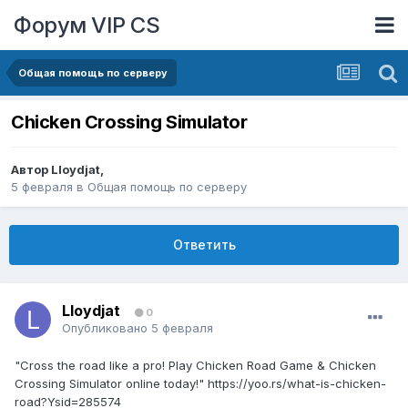
Форум VIP CS
Общая помощь по серверу
Chicken Crossing Simulator
Автор
Lloydjat
,
5 февраля
в
Общая помощь по серверу
Ответить
Lloydjat
0
Опубликовано
5 февраля
"Cross the road like a pro! Play Chicken Road Game & Chicken
Crossing Simulator online today!" https://yoo.rs/what-is-chicken-
road?Ysid=285574