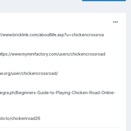
ps://www.bricklink.com/aboutMe.asp?u=chickencrossroa
https://www.myminifactory.com/users/chickencrossroad
ow.org/user/chickencrossroad/
telegra.ph/Beginners-Guide-to-Playing-Chicken-Road-Online-
olo.to/chickenroad26